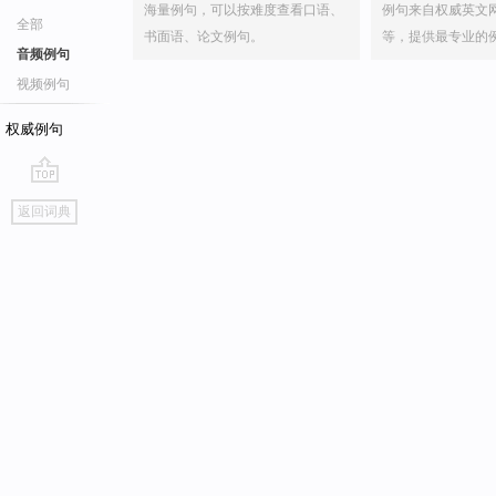
海量例句，可以按难度查看口语、
例句来自权威英文
全部
书面语、论文例句。
等，提供最专业的
音频例句
视频例句
权威例句
go
返回词典
top