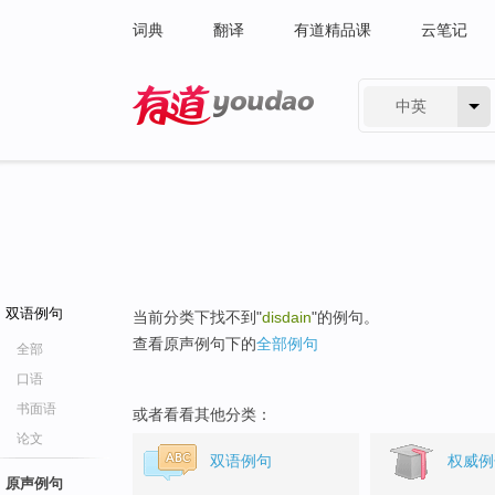
词典
翻译
有道精品课
云笔记
中英
有道 - 网易旗下搜索
双语例句
当前分类下找不到"
disdain
"的例句。
查看原声例句下的
全部例句
全部
口语
书面语
或者看看其他分类：
论文
双语例句
权威例
原声例句