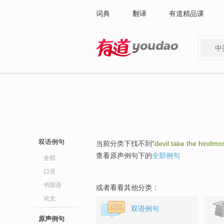
词典
翻译
有道精品课
中
有道 - 网易旗下搜索
双语例句
当前分类下找不到"
devil take the hindmo
查看原声例句下的
全部例句
全部
口语
书面语
或者看看其他分类：
论文
双语例句
原声例句