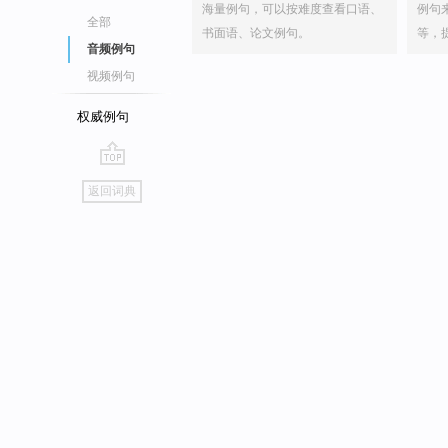
海量例句，可以按难度查看口语、
例句
全部
书面语、论文例句。
等，
音频例句
视频例句
权威例句
go
返回词典
top