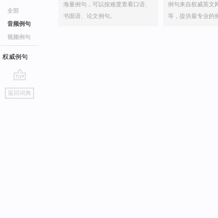
海量例句，可以按难度查看口语、
例句来自权威英文
全部
书面语、论文例句。
等，提供最专业的
音频例句
视频例句
权威例句
go
返回词典
top