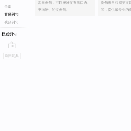
海量例句，可以按难度查看口语、
例句来自权威英文
全部
书面语、论文例句。
等，提供最专业的
音频例句
视频例句
权威例句
go
返回词典
top