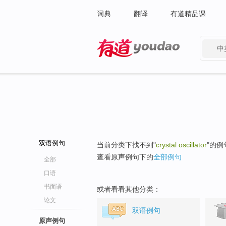
词典
翻译
有道精品课
中
有道 - 网易旗下搜索
双语例句
当前分类下找不到"
crystal oscillator
"的例
查看原声例句下的
全部例句
全部
口语
书面语
或者看看其他分类：
论文
双语例句
原声例句