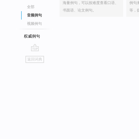
海量例句，可以按难度查看口语、
例句
全部
书面语、论文例句。
等，
音频例句
视频例句
权威例句
go
返回词典
top