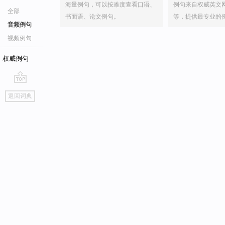
海量例句，可以按难度查看口语、
例句来自权威英文
全部
书面语、论文例句。
等，提供最专业的
音频例句
视频例句
权威例句
go
返回词典
top