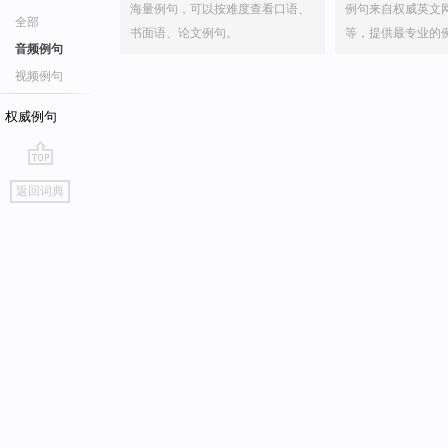
海量例句，可以按难度查看口语、
例句来自权威英文
全部
书面语、论文例句。
等，提供最专业的
音频例句
视频例句
权威例句
go
返回词典
top