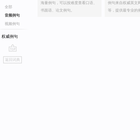
海量例句，可以按难度查看口语、
例句来自权威英文
全部
书面语、论文例句。
等，提供最专业的
音频例句
视频例句
权威例句
go
返回词典
top