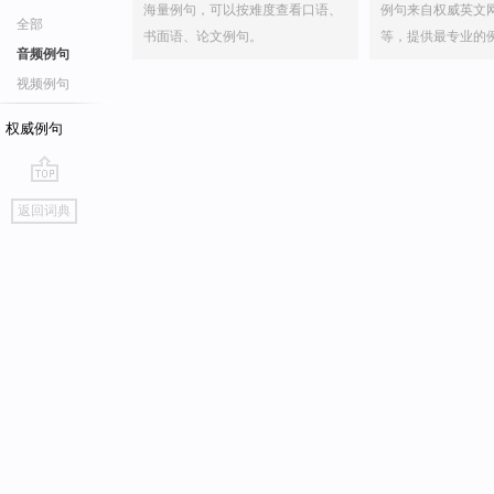
海量例句，可以按难度查看口语、
例句来自权威英文
全部
书面语、论文例句。
等，提供最专业的
音频例句
视频例句
权威例句
go
返回词典
top