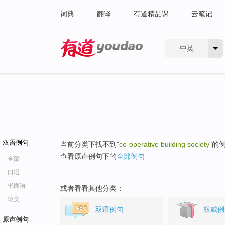
词典
翻译
有道精品课
云笔记
中英
有道 - 网易旗下搜索
双语例句
当前分类下找不到"
co-operative building society
"的
查看原声例句下的
全部例句
全部
口语
书面语
或者看看其他分类：
论文
双语例句
权威例
原声例句