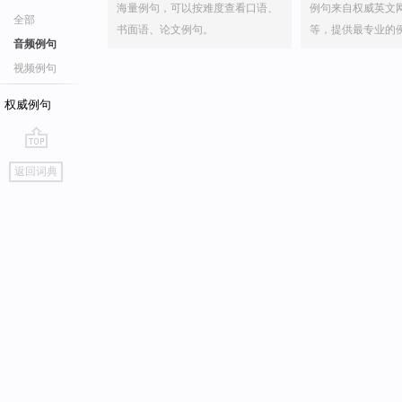
海量例句，可以按难度查看口语、
例句来自权威英文
全部
书面语、论文例句。
等，提供最专业的
音频例句
视频例句
权威例句
go
返回词典
top