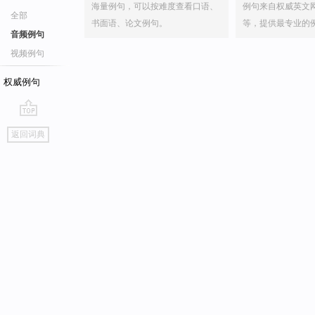
海量例句，可以按难度查看口语、
例句来自权威英文
全部
书面语、论文例句。
等，提供最专业的
音频例句
视频例句
权威例句
go
返回词典
top