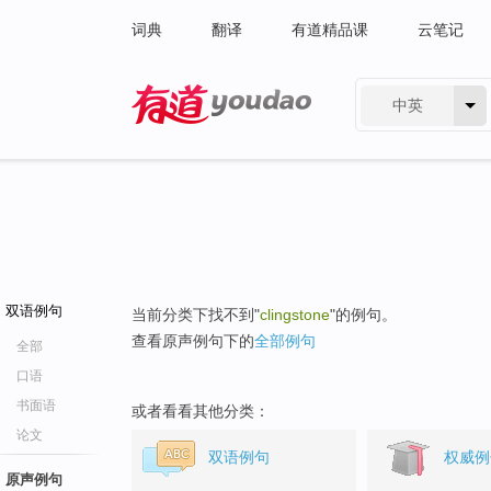
词典
翻译
有道精品课
云笔记
中英
有道 - 网易旗下搜索
双语例句
当前分类下找不到"
clingstone
"的例句。
查看原声例句下的
全部例句
全部
口语
书面语
或者看看其他分类：
论文
双语例句
权威例
原声例句