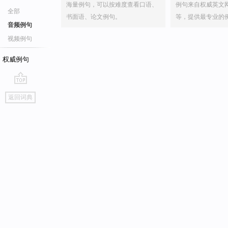
海量例句，可以按难度查看口语、
例句来自权威英文
全部
书面语、论文例句。
等，提供最专业的
音频例句
视频例句
权威例句
go
返回词典
top