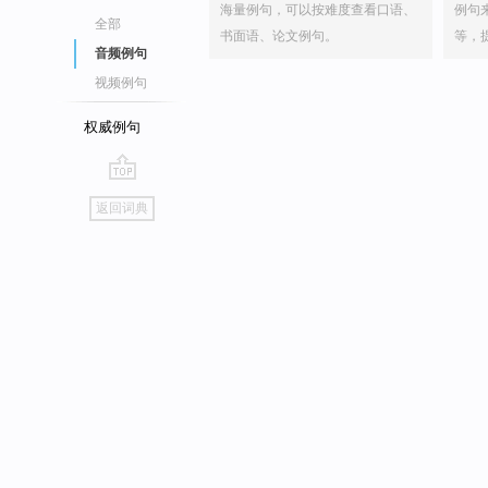
海量例句，可以按难度查看口语、
例句
全部
书面语、论文例句。
等，
音频例句
视频例句
权威例句
go
返回词典
top