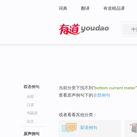
词典
翻译
有道精品课
中
有道 - 网易旗下搜索
双语例句
当前分类下找不到"
bottom current meter
查看原声例句下的
全部例句
全部
口语
书面语
或者看看其他分类：
论文
双语例句
原声例句