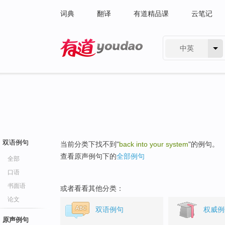
词典
翻译
有道精品课
云笔记
中英
有道 - 网易旗下搜索
双语例句
当前分类下找不到"
back into your system
"的例句。
查看原声例句下的
全部例句
全部
口语
书面语
或者看看其他分类：
论文
双语例句
权威例
原声例句