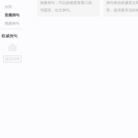
海量例句，可以按难度查看口语、
例句来自权威英文
全部
书面语、论文例句。
等，提供最专业的
音频例句
视频例句
权威例句
go
返回词典
top