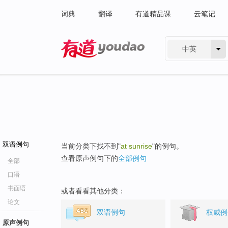
词典
翻译
有道精品课
云笔记
中英
有道 - 网易旗下搜索
双语例句
当前分类下找不到"
at sunrise
"的例句。
查看原声例句下的
全部例句
全部
口语
书面语
或者看看其他分类：
论文
双语例句
权威例
原声例句