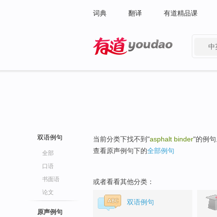
词典
翻译
有道精品课
中
有道 - 网易旗下搜索
双语例句
当前分类下找不到"
asphalt binder
"的例句
查看原声例句下的
全部例句
全部
口语
书面语
或者看看其他分类：
论文
双语例句
原声例句