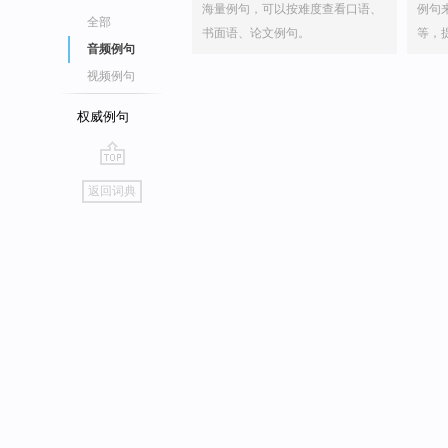
海量例句，可以按难度查看口语、
例句
全部
书面语、论文例句。
等，
音频例句
视频例句
权威例句
go
返回词典
top