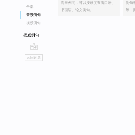
海量例句，可以按难度查看口语、
例句
全部
书面语、论文例句。
等，
音频例句
视频例句
权威例句
go
返回词典
top