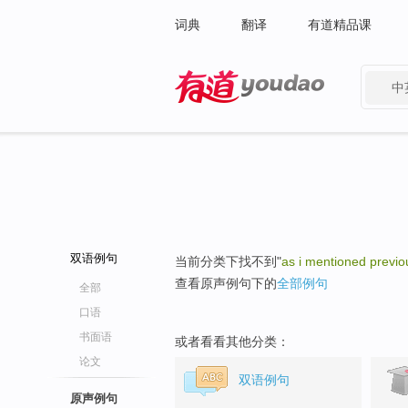
词典
翻译
有道精品课
中
有道 - 网易旗下搜索
双语例句
当前分类下找不到"
as i mentioned previo
查看原声例句下的
全部例句
全部
口语
书面语
或者看看其他分类：
论文
双语例句
原声例句