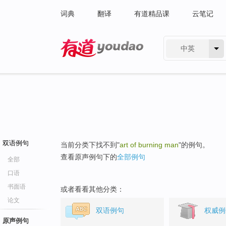
词典
翻译
有道精品课
云笔记
中英
有道 - 网易旗下搜索
双语例句
当前分类下找不到"
art of burning man
"的例句。
查看原声例句下的
全部例句
全部
口语
书面语
或者看看其他分类：
论文
双语例句
权威例
原声例句