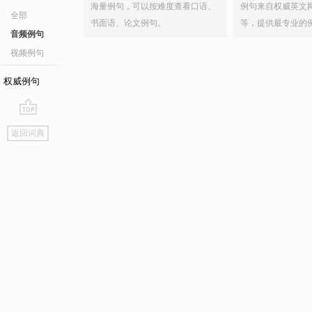
海量例句，可以按难度查看口语、
例句来自权威英文
全部
书面语、论文例句。
等，提供最专业的
音频例句
视频例句
权威例句
go
返回词典
top