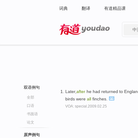
词典
翻译
有道精品课
中
有道 - 网易旗下搜索
双语例句
Later,
after
he had returned to Englan
全部
birds were
all
finches.
口语
VOA: special.2009.02.25
书面语
论文
原声例句