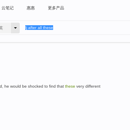
云笔记
惠惠
更多产品
英
d, he would be shocked to find that
these
very different