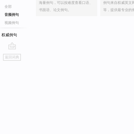
海量例句，可以按难度查看口语、
例句来自权威英文
全部
书面语、论文例句。
等，提供最专业的
音频例句
视频例句
权威例句
go
返回词典
top