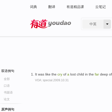
词典
翻译
有道精品课
云笔记
中英
有道 - 网易旗下搜索
双语例句
It was like the
cry
of
a
lost child in the
far
deep of
全部
VOA: special.2009.10.31
口语
书面语
论文
原声例句