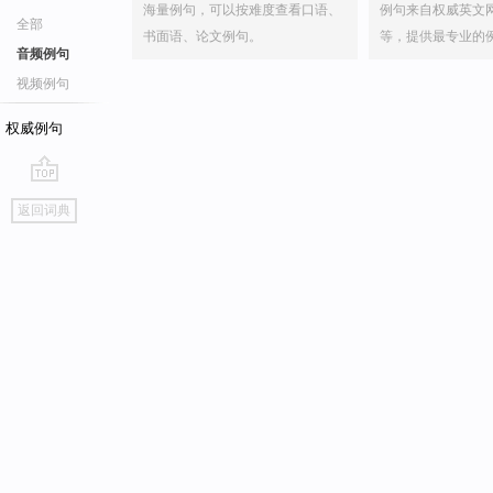
海量例句，可以按难度查看口语、
例句来自权威英文
全部
书面语、论文例句。
等，提供最专业的
音频例句
视频例句
权威例句
go
返回词典
top