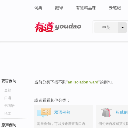
词典
翻译
有道精品课
云笔记
中英
有道 - 网易旗下搜索
双语例句
当前分类下找不到"
an isolation ward
"的例句。
全部
口语
或者看看其他分类：
书面语
双语例句
权威例
论文
海量例句，可以按难度查看口语、
例句来自权威英文
原声例句