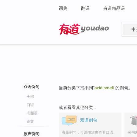
词典
翻译
有道精品课
中
有道 - 网易旗下搜索
双语例句
当前分类下找不到"
acid smell
"的例句。
全部
口语
或者看看其他分类：
书面语
双语例句
论文
海量例句，可以按难度查看口语、
例句
原声例句