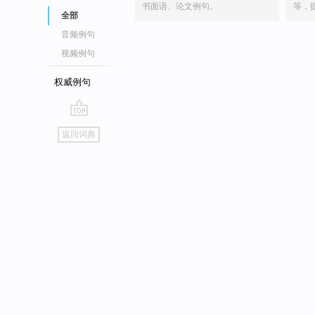
书面语、论文例句。
等，
全部
音频例句
视频例句
权威例句
go
返回词典
top