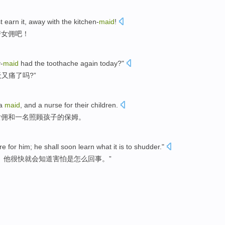
st
earn
it
, away with
the kitchen-
maid
!
房
女佣吧！
y-
maid
had the
toothache
again
today
?"
天
又
痛了吗?”
 a
maid
,
and
a
nurse
for their
children
.
女佣
和
一名照顾孩子的
保姆
。
re for
him
;
he
shall
soon
learn
what
it
is
to
shudder
."
。
他
很快就会
知道
害怕
是
怎么
回事
。”