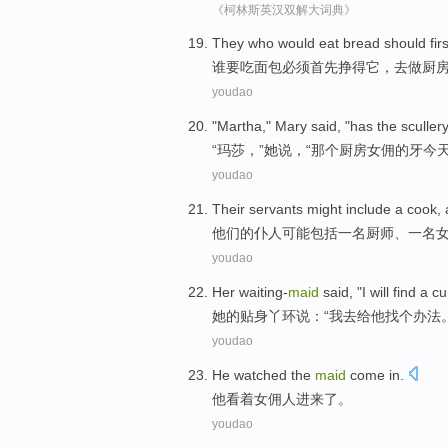
《柯林斯英汉双解大词典》
They who
would
eat
bread
should
fir
谁
要
吃
面包
必须
首先
挣得
它
，去做
厨
youdao
"
Martha
,"
Mary
said
, "has
the sculler
“
玛莎
，”
她
说
，“
那个
厨房女佣的
牙
今
youdao
Their
servants
might
include
a
cook
,
他们
的
仆人
可能
包括
一
名
厨师
、一名
youdao
Her
waiting-
maid
said
, "
I
will
find
a
cu
她
的贴身
丫环
说
：“
我
去给
他
找
个
办法
youdao
He
watched
the
maid
come in
.
他
看着
女佣
人
进来
了。
youdao