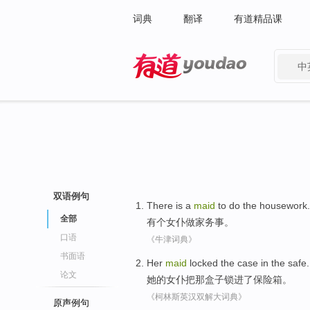
词典
翻译
有道精品课
中
有道 - 网易旗下搜索
双语例句
There is
a
maid
to do
the housework
.
全部
有
个
女仆
做
家务事
。
口语
《牛津词典》
书面语
Her
maid
locked
the
case
in
the
safe
.
论文
她
的
女仆
把
那
盒子
锁
进
了
保险箱
。
《柯林斯英汉双解大词典》
原声例句