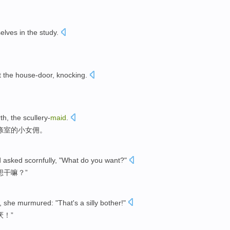
elves
in
the study
.
t
the house-door
,
knocking
.
th
, the
scullery-
maid
.
涤室的
小
女佣
。
d
asked
scornfully
, "What do
you
want
?"
想
干嘛？”
,
she
murmured
: "
That's a silly
bother!"
厌！”