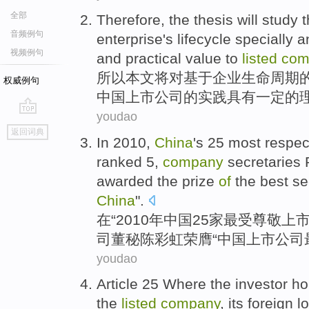
全部
Therefore
,
the thesis
will
study
t
音频例句
enterprise
's lifecycle
specially
a
视频例句
and
practical
value
to
listed
com
所以
本文
将
对
基于
企业
生命
周期
权威例句
中国
上市
公司
的
实践
具有一定的
youdao
go
返回词典
top
In
2010,
China
's
25
most
respec
ranked
5
,
company
secretaries
R
awarded the
prize
of
the best
se
China
".
在
“2010年
中国
25家
最
受尊敬
上
司
董
秘
陈彩虹
荣膺“中国上市公司
youdao
Article 25 Where
the
investor
ho
the
listed
company
,
its
foreign l