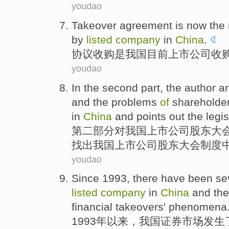
youdao
Takeover
agreement
is
now the
by
listed
company
in
China
.
协议
收购
是
我国
目前
上市
公司
收
youdao
In
the second
part
, the author
a
and
the
problems
of
shareholder
in
China
and
points out
the
legis
第二
部分
对
我国
上市
公司
股东
大
找出
我国上市公司股东大会制度
youdao
Since
1993, there have been
se
listed
company
in
China
and th
financial
takeovers
'
phenomena
1993年
以来
，
我国
证券市场发生