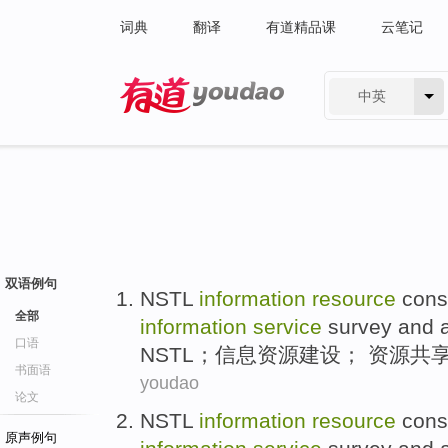
词典
翻译
有道精品课
云笔记
中英
有道 - 网易旗下搜索
双语例句
NSTL
information
resource
cons
全部
information
service
survey
and
口语
NSTL
；
信息
资源
建设
； 资源
共
书面语
youdao
论文
NSTL
information
resource
cons
原声例句