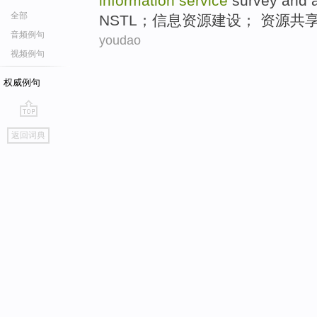
information
service
survey
and
全部
NSTL
；
信息
资源
建设
； 资源
共
音频例句
youdao
视频例句
权威例句
go
返回词典
top