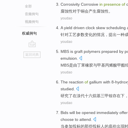
Corrosivity
Corrosive
in
presence
of
c
全部
腐蚀性
对于
铜
会产生
腐蚀性
。
音频例句
youdao
视频例句
A
yield
driven
clock
skew
scheduling
权威例句
针对
工艺
参数变化
的
情况，
提出一种
youdao
go
MBS
is
graft
polymers
prepared
by
p
返回词典
top
emulsion
.
MBS
是
由
丁苯
橡胶
与甲基丙烯酸甲酯
youdao
The
reaction
of
gallium
with
8-hydrox
studied
.
研究
了
在
溴代十六烷基
三甲
铵
存在下
youdao
Bids
will be
opened
immediately
offer
choose
to attend
.
当
参加
投标
的
那些
投标人
的底价
出现