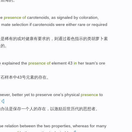
会
后悔
的。
he
presence
of
carotenoids
, as
signaled
by
coloration
,
mate
selection
if
carotenoids were
either rare
or
required
素
是
稀有
的
或
对
健康
有
要求
的
，则
通过
着色
指示
的类胡萝卜素
义
的。
e
explained
the
presence
of
element
43
in
her
team
's
ore
矿石
样本
中
43号
元素
的
存在
。
wever
,
better
yet to
preserve
one
's physical
presence
to
的
办法
是
保存
一个人
的
存在
，
以
激励
后世
历代
的
思想者
。
se
relation between
the
two
properties
,
whereas
for
many