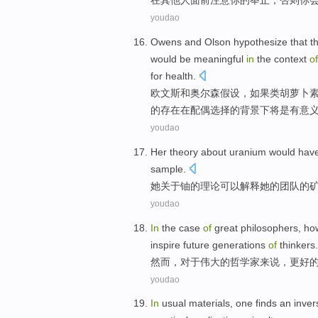
在
其他人
面前
注意
你
的
举止
，
否则
你
youdao
Owens
and
Olson
hypothesize that
t
would
be
meaningful
in
the
context
of
for
health
.
欧文斯
和
奥尔森
假设
，
如果
类
胡萝卜
的
存在
在
配偶
选择
的
背景下
将
是
有意
youdao
Her
theory
about
uranium
would hav
sample
.
她
关于
铀
的
理论
可以
解释
她
的
团队
的
youdao
In
the
case
of
great
philosophers
,
ho
inspire
future generations
of
thinkers
.
然而
，
对于
伟大的
哲学家来说
，
更好
youdao
In
usual
materials
,
one
finds
an inver