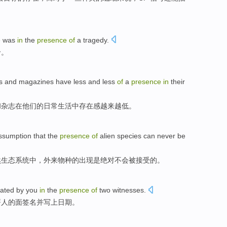
e
was
in
the
presence
of
a tragedy.
怜。
s
and
magazines
have
less and less
of
a
presence
in
their
和
杂志
在
他们
的
日常
生活
中
存在感
越来越
低。
ssumption
that the
presence
of
alien
species
can never
be
然生态系统中，
外来
物种
的
出现
是绝对
不会
被
接受的。
ated
by
you
in
the
presence
of
two
witnesses
.
署人
的
面
签名
并
写上日期
。