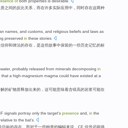
resence
of
both
properties
is
desirable
.
性质
之间
的
反比
关系，
而
在
许多
实际
应用
中，
同时
存在
这
两
种
ian
names
, and
customs
, and
religious
beliefs
and
laws
as
ng
preserved
in
these
stories
.
教
信仰
和
律法
的
存在
，
是
这些
故事
中
保留
的一些
历史
记忆
的
标
water
,
probably
released
from
minerals
decomposing
in
 that
a high-magnesium
magma
could
have
existed
at
a
分解
的
矿物质
释放出来
的
，这
可能
意味着
含
镁高的岩浆
可能
在
CF
signals
portray
only
the
target
's
presence
and,
in
the
relative
to the
bat
's.
绘
目标
的
存在
，而
对于
一些
种类
的
蝙蝠
来说，CF 信号还能描