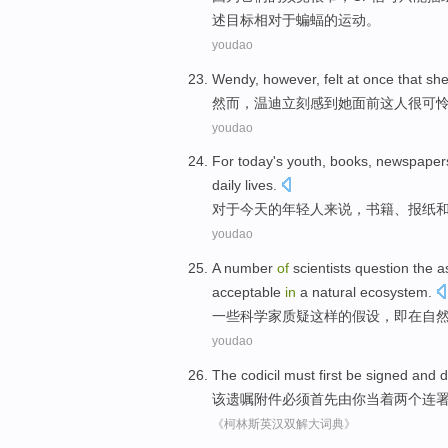
述目标
相对
于蝙蝠的
运动
。
youdao
Wendy
,
however
,
felt
at once
that
sh
然而
，
温迪
立刻
感到
她
面前
这
人很可
youdao
For
today
's
youth
,
books
,
newspaper
daily
lives
.
对于
今天
的
年轻人来说
，
书籍
、
报纸
youdao
A
number
of
scientists
question
the
a
acceptable
in
a
natural
ecosystem
.
一些
科学家
质疑
这样
的
假设
，即
在
自
youdao
The
codicil
must
first
be
signed
and
d
该
遗嘱
附件
必须
首先
由
你
当着
两个
连
《柯林斯英汉双解大词典》