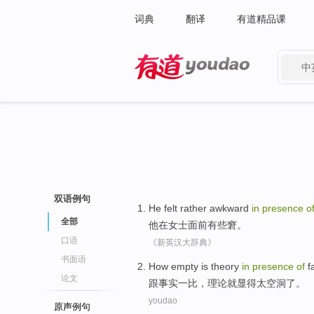
词典
翻译
有道精品课
中
有道 - 网易旗下搜索
双语例句
He
felt rather
awkward
in
presence
o
全部
他
在
女士
面前
有些窘
。
口语
《新英汉大辞典》
书面语
How empty
is
theory
in
presence
of
f
论文
跟
事实一
比，
理论
就显得
太
空洞了。
youdao
原声例句