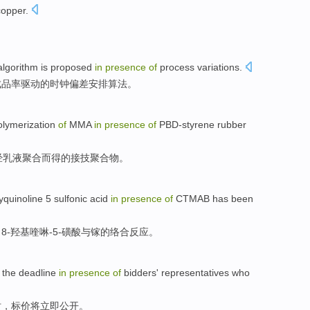
opper
.
algorithm is
proposed
in
presence
of
process
variations
.
成品率
驱动
的
时钟
偏差
安排
算法
。
olymerization
of
MMA
in
presence
of
PBD-styrene
rubber
经
乳液
聚合
而得
的
接
技
聚合物
。
yquinoline
5
sulfonic acid
in
presence
of
CTMAB
has been
，
8-羟基喹啉-
5
-
磺酸
与
镓
的
络合
反应
。
 the deadline
in
presence
of
bidders
' representatives
who
时，标价
将
立即
公开
。