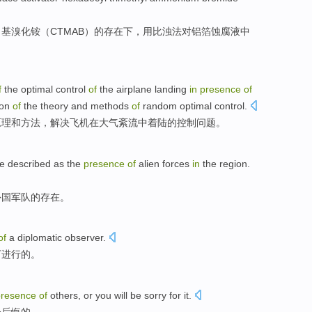
甲基溴化
铵
（
CTMAB
）
的
存在
下，
用
比
浊
法
对
铝箔
蚀
腐
液
中
f
the
optimal
control
of
the airplane
landing
in
presence
of
ion
of
the theory
and
methods
of
random
optimal
control.
原理
和
方法
，
解决
飞机
在
大气
紊流
中
着陆
的控制问题。
he
described
as
the
presence
of
alien
forces
in
the
region
.
外国
军队
的
存在
。
of
a
diplomatic
observer
.
下进行的。
presence
of
others
,
or
you
will be
sorry for it
.