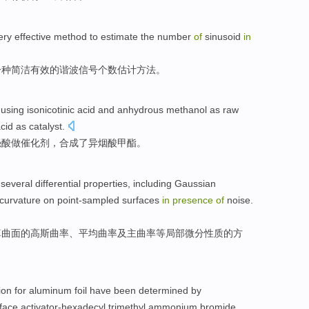
ery
effective
method to
estimate
the number
of
sinusoid
in
一种
简洁
有效
的
谐波信号
个数
估计
方法。
using
isonicotinic
acid and
anhydrous
methanol
as
raw
cid as
catalyst
.
强酸做
催化剂
，
合成
了异烟酸
甲酯
。
 several
differential
properties
, including
Gaussian
curvature on
point-sampled surfaces
in
presence
of
noise.
算曲面的
高斯
曲率
、
平均
曲率
及
主
曲率等
局部
微分
性质
的
方
ion
for
aluminum foil
have
been
determined by
face
activator-hexadecyl trimethyl
ammonium bromide