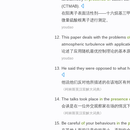
(
CTMAB
).
在
阳离子
表面
活性剂——十六烷基三
微量
硫酸根
离子
进行
测定。
youdao
This paper deals
with the
problems
o
atmospheric
turbulence
with
applicat
论述
了
应用
随机
最优
控制
理论
的
基本
youdao
He
said
they
were opposed to
what 
他
说
他们
反对
他
所描述
的
在
该
地区
有
《柯林斯英汉双解大词典》
The talks
took place
in
the
presence
会谈
是
在
一位
外交
观察家
在场
的
情况
《柯林斯英汉双解大词典》
Be careful
of
your
behaviours
in
the