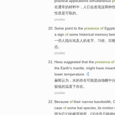
practical
applications
simultaneous
p
在
通常的
材料
中，
人们
会发现
这
两
种
性质
是
可取的
。
youdao
Some
point
to
the
presence
of
Egypt
a
sign
of
some
historical
memory
bei
一些
人
指出
埃及人
的
名字
、
习俗
、
宗
志
。
youdao
Hess
suggested
that
the
presence
of
the Earth
's
mantle
,
might
have
meant
lower
temperature
.
赫斯
认为
，
水
的
存在
可能
是
由
地幔
中
较低的温度下
存在
。
youdao
Because
of
their
narrow
bandwidth
,
case
of
some
bat
species
, its
motion
因为
它们
的
频宽
很窄
，
CF
信号
只能
描