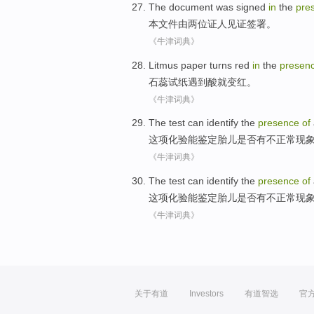
The
document
was signed
in
the
pre
本
文件
由
两
位证人见证
签署
。
《牛津词典》
Litmus
paper
turns
red
in
the
presen
石蕊
试纸遇到酸
就变
红
。
《牛津词典》
The
test
can
identify
the
presence
of
这项
化验
能
鉴定
胎儿是否
有不
正常
现
《牛津词典》
The
test
can
identify
the
presence
of
这项
化验
能
鉴定
胎儿是否
有不
正常
现
《牛津词典》
关于有道
Investors
有道智选
官