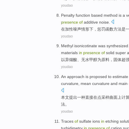
youdao
Penalty
function
based
method
is
a
v
presence
of
additive
noise
.
在
加
性
噪声
情形下，
惩罚
函数
方法
是
youdao
Methyl
isonicotinate was
synthesized
materials
in
presence
of
solid
super
a
以异
烟酸
、
无
水
甲醇
为
原料
，
固体
超
youdao
An
approach
is
proposed
to
estimate
curvature
,
mean
curvature
and
main
本文
提出
一
种直接
在
点采样
曲面
上计
法
。
youdao
Traces
of
sulfate
ions
in
etching
solut
turbidimetry
in
presence
of
cation
sur