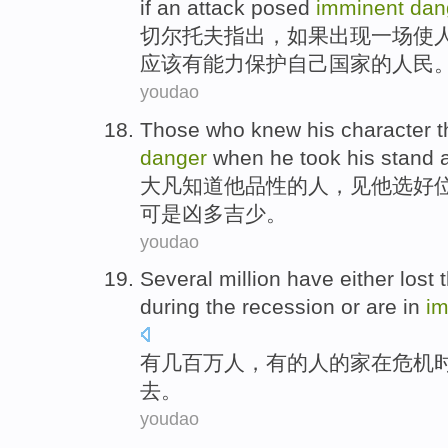
if
an
attack
posed
imminent
dan
切尔
托夫
指出
，
如果
出现
一场
使
应该
有
能力
保护
自己
国家的人民
youdao
Those
who
knew
his
character
t
danger
when
he
took
his stand 
大凡
知道
他
品性
的
人
，
见
他
选好
可是凶多吉少。
youdao
Several million
have
either
lost 
during the
recession
or are in
im
有
几百万
人，有的人
的
家
在
危机
去
。
youdao