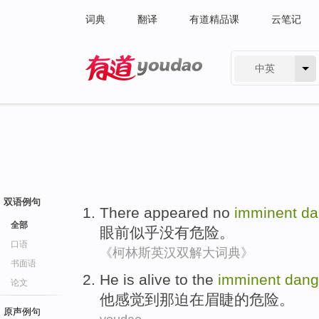
词典
翻译
有道精品课
云笔记
中英
有道 - 网易旗下搜索
双语例句
There
appeared
no
imminent
da
全部
眼前似乎
没有
危险
。
口语
《柯林斯英汉双解大词典》
书面语
He
is
alive to
the
imminent
dang
论文
他
感觉到
那
迫在眉睫
的
危险
。
原声例句