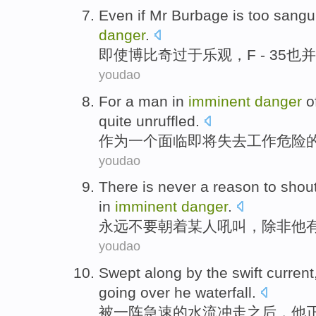
Even if
Mr Burbage is
too
sangu
danger
.
即使
博比奇
过于
乐观
，
F
- 35
也并
youdao
For
a
man
in
imminent
danger
o
quite unruffled
.
作为
一个
面临
即将
失去
工作
危险
youdao
There is
never
a reason to
shou
in
imminent
danger
.
永远不要
朝着
某人
吼叫
，
除非
他
youdao
Swept along
by the
swift current
going over he
waterfall
.
被
一阵急速
的
水流
冲走之后，
他