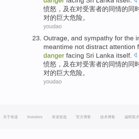
danger
facing
Sri
Lanka
itself
.
愤怒
，
及
在
对
受害者
的
同情
的
同
对
的
巨大
危险
。
youdao
Outrage
,
and
sympathy
for
the 
meantime
not
distract attention
f
danger
facing
Sri
Lanka
itself
.
愤怒
，
及
在
对
受害者
的
同情
的
同
对
的
巨大
危险
。
youdao
关于有道
Investors
有道智选
官方博客
技术博客
诚聘英