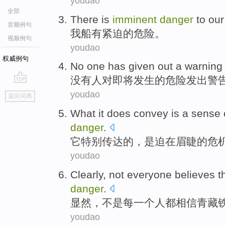
youdao
全部
There is
imminent
danger
to
our
音频例句
我
船
有
紧迫
的
危险
。
视频例句
youdao
权威例句
No
one
has
given out a warning
没有
人
对
即将发生
的
危险
发出
警
go
youdao
返回词典
top
What
it
does convey
is
a sense
danger
.
它
特别
传达
的
，
是
迫在眉睫
的
危
youdao
Clearly
,
not
everyone
believes
t
danger
.
显然
，
不是
每一个人都
相信
青藏
youdao