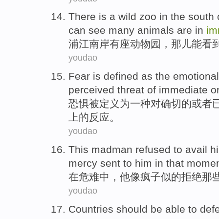
There is
a wild
zoo in the
south 
can
see
many
animals
are in
im
浦江南岸
有
座
动物园
，
那儿
能
看
youdao
Fear
is defined
as
the
emotional
perceived
threat
of
immediate
o
恐惧
被
定义
为
一种
对确切
的
或者
上
的
反应
。
youdao
This
madman
refused to
avail h
mercy
sent to
him
in
that momen
在
危难
中，
他
像疯子似的
拒绝
那
youdao
Countries
should be
able
to
def