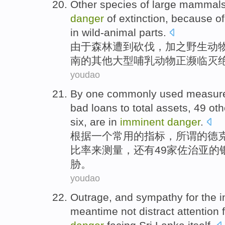
Other
species
of
large
mammal
danger
of
extinction
,
because
of
in wild-animal
parts
.
由于
森林
遭到砍伐，
加之
野生
动
南
的
其他
大型
哺乳
动物
正濒临
灭
youdao
By
one
commonly used
measur
bad
loans
to
total
assets
,
49
oth
six, are
in
imminent
danger
.
根据
一个
常用
的
指标
，
所谓
的
德
比率
来测量，
还有49家
佐治亚
的
胁
。
youdao
Outrage
,
and
sympathy
for
the 
meantime
not
distract attention
f