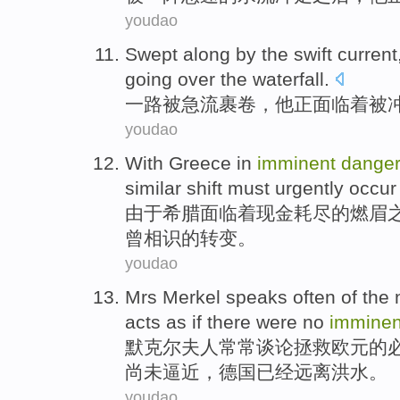
youdao
Swept along
by
the swift current
going over the
waterfall
.
一路
被
急流
裹卷，
他正
面临着被
youdao
With
Greece
in
imminent
dange
similar
shift
must
urgently
occur
由于
希腊
面临
着
现金
耗尽
的
燃眉
曾相识的
转变
。
youdao
Mrs Merkel speaks
often
of the
acts
as if there were
no
imminen
默克尔
夫人
常常
谈论
拯救
欧元
的
尚未
逼近
，德国已经远离洪水。
youdao