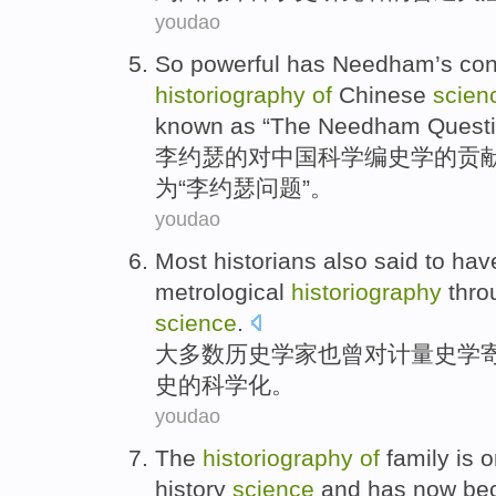
youdao
So powerful has
Needham
’s
con
historiography
of
Chinese
scien
known
as
“The
Needham
Questi
李约瑟
的
对
中国
科学
编史学
的
贡
为
“李约瑟问题”。
youdao
Most
historians
also
said to hav
metrological
historiography
thro
science
.
大多数
历史学家
也
曾对
计量
史学
史
的
科学化
。
youdao
The
historiography
of
family
is
o
history
science
and has
now
be