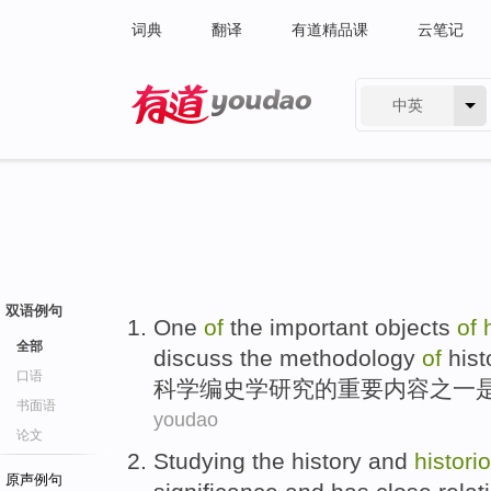
词典
翻译
有道精品课
云笔记
中英
有道 - 网易旗下搜索
双语例句
One
of
the
important
objects
of
全部
discuss
the
methodology
of
hist
口语
科学
编
史学
研究
的
重要
内容
之一
书面语
youdao
论文
Studying the history
and
histori
原声例句