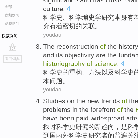
significance
and has
close relat
全部
culture
.
音频例句
科学史
、
科学
编史学研究本身
有
视频例句
究
有着
密切
的关联。
youdao
权威例句
The
reconstruction
of
the histor
and
its objectivity
are
the
funda
go
返回词典
top
historiography
of
science
.
科学史
的
重构
、
方法
以及
科学史
本
问题
。
youdao
Studies on
the
new
trends
of
the
problems
in the
forefront
of
the
have been
paid
widespread
atte
探讨
科学史研究
的
新
趋向
，
是
科
到
国内外科学史研究者的
普遍
关