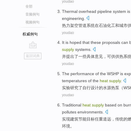
youdao
全部
Thermal
overhead
pipeline
system
is
音频例句
engineering
.
视频例句
热力
架空
管道
系统
在
石油化工
和
城市
youdao
权威例句
It is
hoped that
these proposals
can 
supply
systems
.
go
返回词典
并
提出
了一些具体意见，
可供
供热
系
top
youdao
The
performance
of the
WSHP
is
exp
temperatures
of
the
heat
supply
.
实验
研究
了自行设计
的
水源
热泵
（WS
youdao
Traditional
heat
supply
based on
bur
pollutes
environments
.
实现建筑节能目标任重道远，
传统
的
环境
。