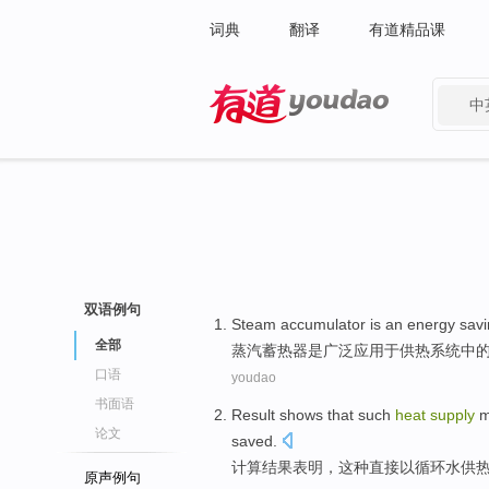
词典
翻译
有道精品课
中
有道 - 网易旗下搜索
双语例句
Steam
accumulator
is
an
energy sav
全部
蒸汽
蓄热器
是
广泛
应用于
供热
系统中
口语
youdao
书面语
Result
shows that
such
heat
supply
m
论文
saved
.
计算结果
表明
，
这种
直接以循环水
供
原声例句