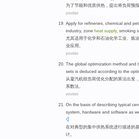
为了
节能
和
优质
供热
，
提出
将
负荷
预
youdao
Apply for
refineries
,
chemical
and
pet
industry
,
zone
heat
supply
,
smoking 
尤其
适用
于
化学
和
石油化学
工业
、
炼
业
应用。
youdao
The
global
optimization
method
and
t
sets is
deduced
according
to
the
opti
从凝
汽
机组
负荷
优化
分配的算法出发
系数法。
youdao
On
the
basis
of describing
typical
cen
system
,
hardware
and
software
as we
在
对
典型
的
集中
供热
系统
进行
描述
的
计
。