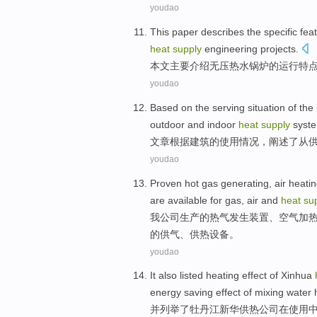
youdao
This paper
describes
the specific
fea
heat
supply
engineering projects
.
本文
主要介绍
无压热水
锅炉
的
运行
特
youdao
Based on
the serving
situation
of the
outdoor
and
indoor
heat
supply
syst
文章
根据
建筑
的
使用
情况
，
阐述
了从
youdao
Proven hot gas generating
,
air
heati
are available
for
gas
, air and
heat
su
我公司生产的
热气
发生装置、
空气
加
的
供气
、供热设备。
youdao
It also
listed
heating
effect
of
Xinhua
energy saving
effect
of mixing
water
并
列举了
牡丹江
新华
供热
公司
在使用