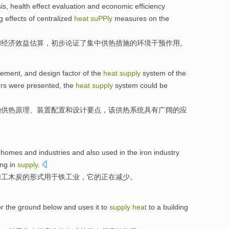
is
,
health
effect
evaluation
and
economic
efficiency
ng
effects
of
centralized
heat
suPPly
measures
on the
和
经济
效益
估算
，
初步
论证了
集中
供热
措施
的
环境
干预
作用
。
gement
,
and
design
factor
of
the
heat
supply
system
of the
ers
were
presented
,
the
heat
supply
system could be
的
供热
原理
、
装置
配置
和
设计
要点，
该
供热系统
具有
广阔的应
r
homes
and
industries
and also
used
in
the
iron
industry
ing
in
supply
.
加工
木炭
的形式
用于
铁
工业
，它
的
正在
减少。
or
the ground
below
and
uses
it
to
supply
heat
to a
building