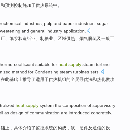
报
和
预测
控制
施加于
供热
系统
中
。
rochemical
industries
,
pulp
and
paper industries
,
sugar
sweetening
and
general
industry
application
.
油厂
、
纸浆
和
造纸业
、
制糖业
、
区域
供热
、
烟气
脱硫
及
一般
工
hermo-coefficient
suitable
for
heat
supply
steam
turbine
mized
method
for Condensing steam
turbines
sets.
，
在
此
基础上
推导
了
适用
于
供热
机组的
全局
寻优
法
和
热化做功
tralized
heat
supply
system
the
composition
of
supervisory
ll as
design
of
communication
are
introduced
concretely
.
基础上
，具体介绍了
监控
系统的
构成
，
软
、
硬件
及
通信
的
设