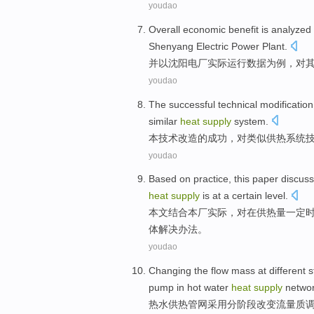
youdao
Overall
economic
benefit
is analyzed
Shenyang
Electric Power Plant
.
并
以
沈阳
电厂
实际
运行
数据
为例，对
youdao
The
successful
technical
modification
similar
heat
supply
system
.
本
技术
改造
的
成功
，对
类似
供热
系统
youdao
Based on
practice
, this
paper
discus
heat
supply
is
at
a certain
level.
本文
结合
本厂实际
，对
在
供热
量一定
体解决办法。
youdao
Changing
the
flow
mass
at different 
pump
in
hot water
heat
supply
netwo
热水
供热
管网采用
分
阶段
改变
流量
质