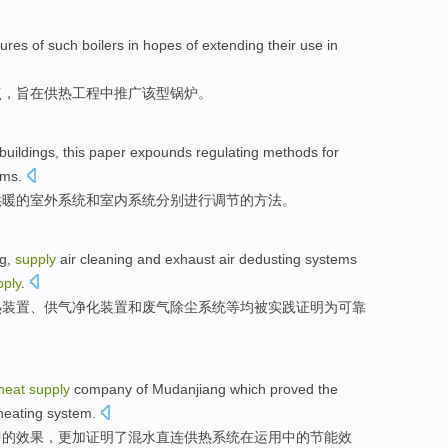
tures
of
such
boilers
in
hopes
of
extending
their use
in
点
，
旨在
供热
工程
中
推广
该型锅炉。
buildings
,
this paper expounds
regulating
methods
for
ems
.
供暖
的
室外
系统
和
室内
系统分别进行
调节
的
方法
。
ng
,
supply
air
cleaning
and
exhaust air
dedusting
systems
pply
.
热
装置、供气
净化
装置
和
废气
除尘
系统
等均被实践证明
为
可靠
heat
supply
company
of
Mudanjiang which
proved
the
heating
system.
中的
效果
，更加
证明了
混
水
直连
供热
系统在运用中的
节能
效