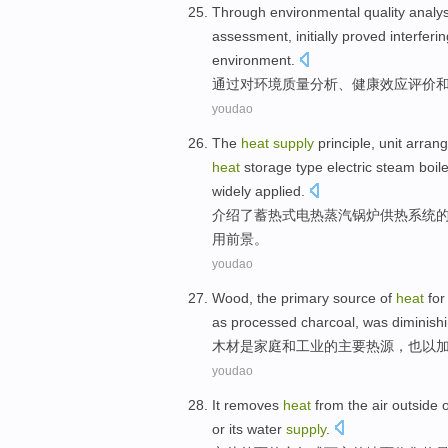
Through
environmental
quality
analys
assessment
,
initially
proved
interferi
environment
.
通过
对
环境
质量
分析
、
健康
效应
评价
youdao
The
heat
supply
principle
,
unit
arran
heat
storage
type
electric
steam
boil
widely
applied
.
介绍了
蓄
热
式
电热
蒸汽
锅炉
供热
系统
用前景。
youdao
Wood
,
the
primary
source
of
heat
fo
as
processed
charcoal
,
was diminish
木材
是
家庭
和
工业
的
主要
热源
，
也
以
youdao
It
removes
heat
from
the
air
outside
or
its
water
supply
.