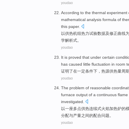
youdao
According to
the
thermal
experiment
mathematical
analysis
formula of
the
this paper.
以
供热
机组
热力
试验
数据
及
修正
曲线
学
解析
式。
youdao
It is
proved
that under
certain
conditi
has caused
little
fluctuation
in
room
t
证明了
在
一定
条件下
，
热源
供热
量
周
youdao
The
problem
of
reasonable
coordinat
furnace
output
of
a
continuous
flame
investigated
.
以
一
座
多点
供热
连续式
火焰
加热炉
的
分配
与
产量
之间的
配合
问题
。
youdao