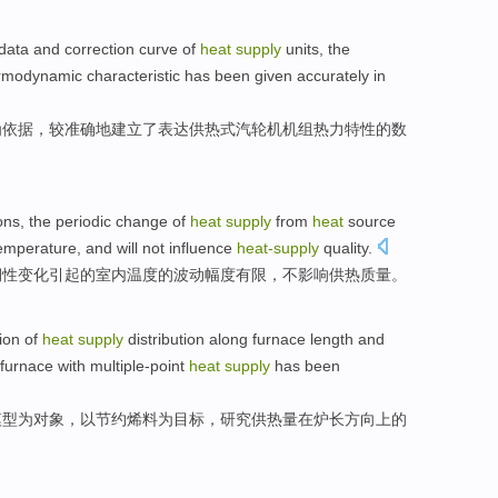
data
and
correction
curve
of
heat
supply
units
,
the
rmodynamic
characteristic
has been given
accurately
in
为
依据，
较准确
地建立了表达
供热
式
汽轮机机组
热力
特性
的
数
ons
, the
periodic
change
of
heat
supply
from
heat
source
emperature
, and
will not
influence
heat-
supply
quality
.
期性
变化
引起
的
室内
温度
的
波动幅度
有限，
不
影响
供热
质量
。
ion
of
heat
supply
distribution
along
furnace
length
and
furnace
with
multiple-point
heat
supply
has been
模型为对象，
以
节约烯料为目标，
研究
供热
量在
炉
长方
向上
的