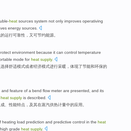
uble-
heat
sources system not
only
improves
operativing
aves
energy sources
.
统
的
运行
可靠性
，
又
可
节约
能源
。
rotect environment
because it can
control
temperature
ortable
mode for
heat
supply
.
以
选择
舒适
模式
或者
经济
模式进行采暖，体现了
节能
和
环保
的
n
and
feature
of
a
bend
flow meter are presented
,
and its
heat
supply
is
described
.
组成
、
性能特点
，
及其
在
蒸汽
供热
计量
中的应用
。
of
heating
load
prediction
and
predictive
control
in the
heat
high grade
heat
supply
.