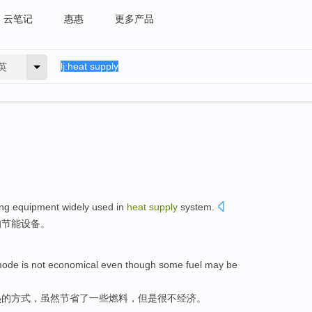
云笔记
惠惠
更多产品
英
ing
equipment
widely
used in
heat
supply
system
.
的
节能
设备
。
ode
is not
economical
even though
some
fuel
may be
热
的
方式
，
虽然
节省了
一些
燃料
，但是很
不
经济
。