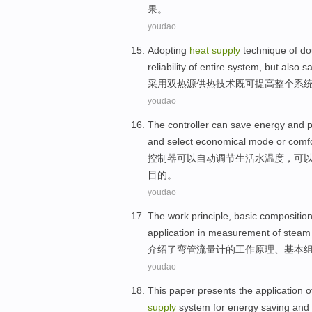
果。
youdao
Adopting
heat
supply
technique
of
do
reliability
of
entire
system
,
but also
s
采用
双
热源
供热
技术
既
可
提高
整个
系
youdao
The
controller
can
save energy
and
p
and
select
economical
mode
or
comf
控制器
可以
自动
调节
生活水
温度
，可
目的。
youdao
The
work
principle
,
basic
compositio
application
in
measurement
of
steam
介绍了
弯管
流量计
的
工作
原理
、
基本
youdao
This paper presents
the application 
supply
system
for
energy saving
and