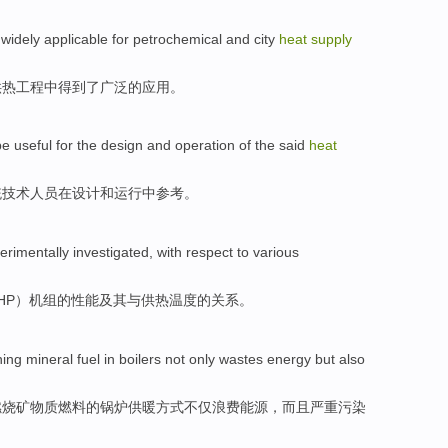
 widely
applicable
for
petrochemical
and
city
heat
supply
供热
工程中
得到
了广泛的
应用
。
be
useful
for
the
design
and
operation
of
the said
heat
统技术人员
在
设计
和
运行
中
参考。
erimentally
investigated
,
with
respect to various
HP）机组
的
性能
及其
与
供热
温度
的关系。
ning
mineral
fuel
in
boilers
not only
wastes
energy
but also
燃烧
矿物质
燃料
的
锅炉供暖
方式
不仅
浪费
能源
，
而且
严重
污染