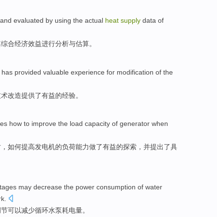
and
evaluated
by using
the
actual
heat
supply
data
of
其
综合
经济
效益
进行
分析
与
估算
。
has provided
valuable
experience
for
modification
of the
技术改造提供
了
有益的
经验
。
ses
how to
improve
the
load
capacity
of
generator
when
时
，
如何
提高
发电机
的
负荷
能力
做了有益的探索，并
提出
了具
stages
may
decrease
the
power consumption
of
water
rk
.
调节
可以
减少
循环
水泵
耗电量
。