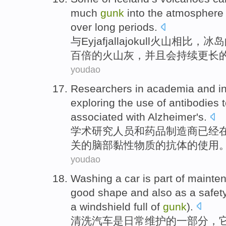
much
gunk
into
the
atmosphere
over
long periods
.
与
Eyjafjallajokull
火山
相比，冰岛
百
倍
的火山灰，
并且
会持续更
长
youdao
Researchers
in
academia
and
i
exploring
the
use
of
antibodies
associated
with
Alzheimer's
.
学术
研究人员
和
药品
制造商
已经
关
的
脑部
黏性
物质的
抗体
的
使用
youdao
Washing
a
car
is
part of
mainte
good shape
and
also as
a
safet
a
windshield
full
of
gunk
).
清洗
汽车
是
日常维护
的
一部分
，