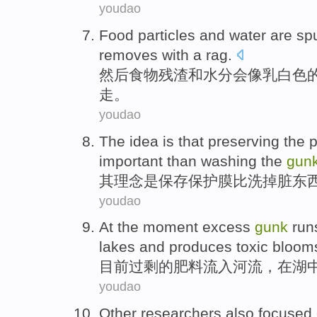
youdao
Food
particles
and
water
are
spu
removes
with a rag
.
然后
食物
残渣
和
水分
会
像
乳白色
走。
youdao
The
idea
is
that
preserving
the
p
important
than
washing the
gun
其
理念
是
保存
保护膜
比
洗
掉
脏东
youdao
At the moment
excess
gunk
runs
lakes
and
produces toxic
blooms
目前
过剩
的肥料流入
河流
，
在
湖
youdao
Other
researchers
also
focused