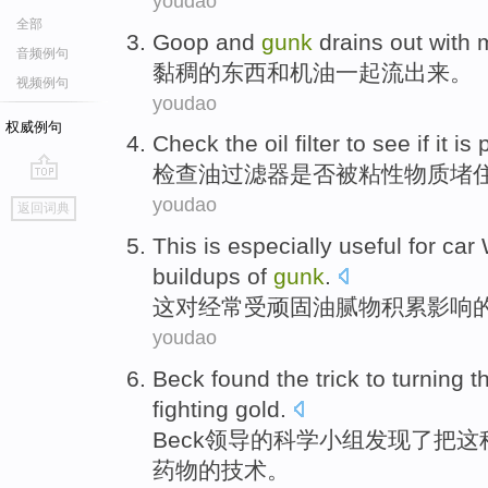
youdao
全部
Goop
and
gunk
drains out
with
音频例句
黏稠
的东西
和
机油
一起
流出来。
视频例句
youdao
权威例句
Check the
oil
filter
to
see if it
is 
检查
油
过滤器
是否
被
粘性物质堵
go
youdao
返回词典
top
This
is
especially
useful
for
car
buildups
of
gunk
.
这
对
经常受
顽固
油腻
物积累影响
youdao
Beck
found
the trick
to turning
t
fighting
gold
.
Beck
领导的科学小组
发现
了
把
这
药物的技术。