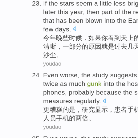
If
the
stars seem
a little
less
bri
later
this year
, then
part
of the
r
that has been
blown
into
the Ear
few days
.
今年
晚些时候
，
如果
你看到天上
清晰
，
一部分
的
原因
就是过去几
沙尘。
youdao
Even worse
,
the study
suggests
twice
as much
gunk
into
the
hos
phones
, probably because the st
measures regularly.
更
糟糕的是，
研究
显示
，
患者
手
人员
手机
的
两倍
。
youdao