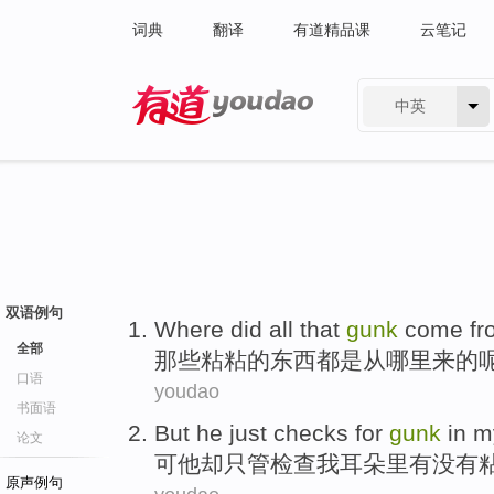
词典
翻译
有道精品课
云笔记
中英
有道 - 网易旗下搜索
双语例句
Where did
all
that
gunk
come
fr
全部
那些
粘粘
的东西
都
是从
哪里
来
的
口语
youdao
书面语
But
he
just
checks for
gunk
in
m
论文
可
他
却
只管
检查
我
耳朵里有没有
原声例句