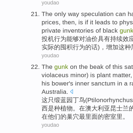
youdao
The only
way
speculation
can
h
prices
,
then
,
is
if
it
leads to
phys
private
inventories
of
black
gun
投机行为
能够
对
油价
具有
持续
效
实际
的
囤积
行为
的话
)，
增加
这种
youdao
The
gunk
on the beak
of
this
sat
violaceus
minor
)
is
plant
matter,
his bower
's
inner sanctum
in
a
r
Australia
.
这
只
缎
蓝
园丁
鸟(
Ptilonorhynchus
西
是
种
植物。
在
澳大利亚
昆士兰
在他们的
巢穴
最里面的
密室
里。
youdao