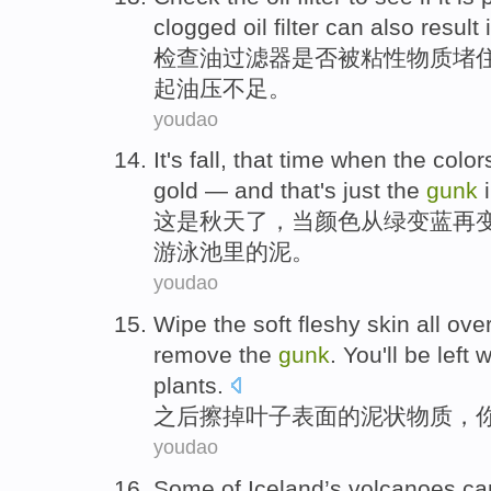
clogged
oil
filter
can
also
result 
检查
油
过滤器
是否
被
粘性
物质堵
起油压不足。
youdao
It
's
fall
, that
time
when
the
color
gold —
and
that
's just
the
gunk
这
是
秋天了
，
当
颜色
从
绿
变
蓝再
游泳池
里的泥。
youdao
Wipe
the
soft fleshy skin all ove
remove the
gunk
.
You
'll
be left 
plants
.
之后擦掉
叶子
表面
的
泥状物质，
youdao
Some
of
Iceland’s
volcanoes
ca