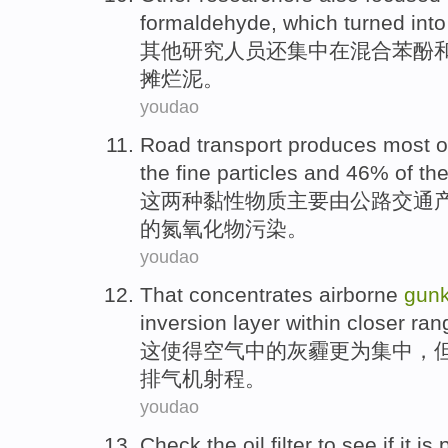
formaldehyde
, which turned int
其他
研究人员
还
集中
在
混合
苯酚
摊烂泥。
youdao
Road
transport
produces
most 
the
fine
particles
and
46% of th
这两
种
黏性物质主要由
公路
交通
的
氮氧化物
污染
。
youdao
That
concentrates
airborne
gun
inversion
layer
within
closer
ran
这
使得
空气
中的灰霾更为
集中
，
排气机射程。
youdao
Check the
oil
filter
to
see if it
is 