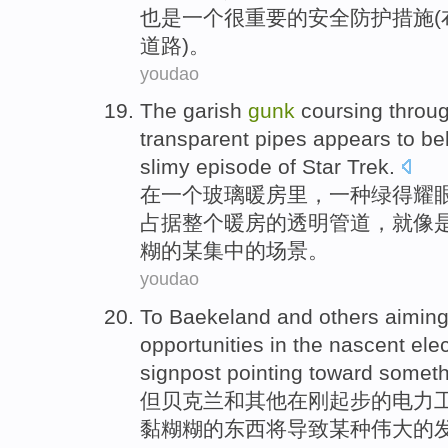
也是
一个
很重要的
安全
防护
措施
(
道路)。
youdao
The garish
gunk
coursing throu
transparent
pipes
appears to be
slimy
episode of
Star Trek
.
在
一
个玻璃
暖房
里，一种绿得耀
占据整个暖房的
透明
管道
，就像
糊的某集中的
场景
。
youdao
To
Baekeland
and
others
aiming
opportunities
in
the nascent
elec
signpost pointing toward
someth
但贝克兰
和
其他
在
刚起步的
电力
黏
糊糊
的
东西
将导致某种伟大的