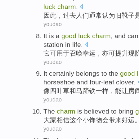
luck
charm
.
因此
，
过去人们
通常
认为
旧
靴子
youdao
It
is a
good
luck
charm
, and can
station in life.
它
可
用于
召唤
幸运
，亦可
提升
现
youdao
It certainly belongs to the
good
horseshoe
and
four-leaf
clover
.
像四叶草
和
马蹄铁
一样，能让房
youdao
The
charm
is believed
to bring
大家
相信
这个
小饰物
会
带来好运
youdao