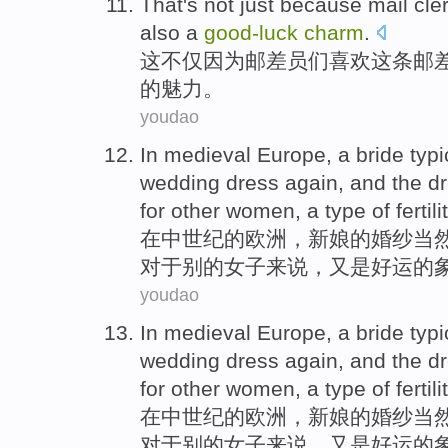
That
's
not just
because
mail
cle
also
a
good-
luck
charm
.
这
不仅
因为
邮差
员
们
喜欢
这
条
邮
的
魅力
。
youdao
In
medieval
Europe
,
a bride
typi
wedding dress
again
,
and
the d
for
other
women
, a
type
of
fertil
在
中世纪的
欧洲
，
新娘
的
婚纱当
对于
别的
女子来说
，又是
好运
的
youdao
In
medieval
Europe
,
a bride
typi
wedding dress
again
,
and
the d
for
other
women
, a
type
of
fertil
在
中世纪的
欧洲
，
新娘
的
婚纱当
对于
别的
女子来说
，又是
好运
的