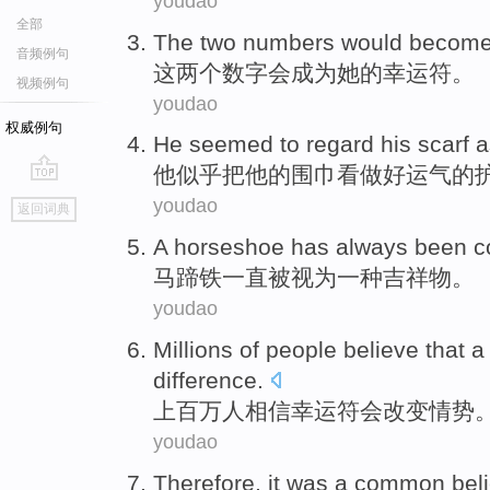
youdao
全部
The
two
numbers
would
becom
音频例句
这
两个
数字
会
成为
她
的
幸运
符
。
视频例句
youdao
权威例句
He
seemed to
regard
his
scarf 
他
似乎
把
他
的
围巾
看
做好
运气
的
go
youdao
返回词典
top
A
horseshoe
has always
been c
马蹄铁
一直
被
视为
一种
吉祥物。
youdao
Millions of
people
believe that
difference
.
上百万
人
相信
幸运
符
会
改变情势
youdao
Therefore
,
it
was
a
common
beli