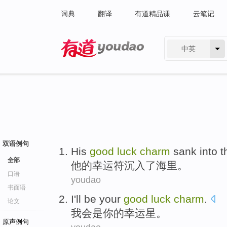
词典
翻译
有道精品课
云笔记
中英
有道 - 网易旗下搜索
双语例句
His
good
luck
charm
sank into
t
全部
他
的
幸运
符
沉入
了
海里
。
口语
youdao
书面语
I'll
be
your
good
luck
charm
.
论文
我会
是
你
的
幸运星
。
原声例句