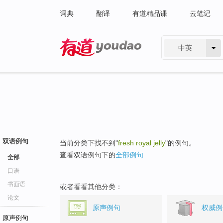
词典
翻译
有道精品课
云笔记
中英
有道 - 网易旗下搜索
双语例句
当前分类下找不到"
fresh royal jelly
"的例句。
查看双语例句下的
全部例句
全部
口语
书面语
或者看看其他分类：
论文
原声例句
权威例
原声例句