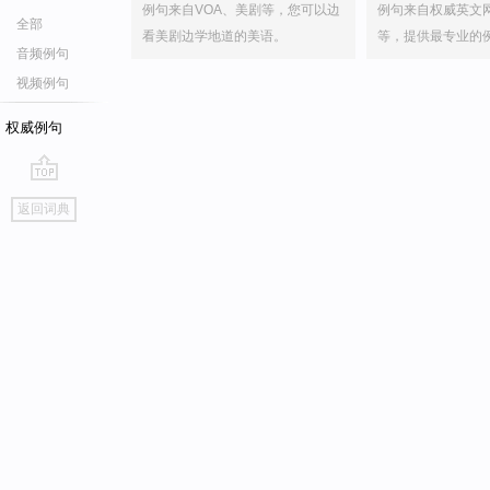
例句来自VOA、美剧等，您可以边
例句来自权威英文
全部
看美剧边学地道的美语。
等，提供最专业的
音频例句
视频例句
权威例句
go
返回词典
top