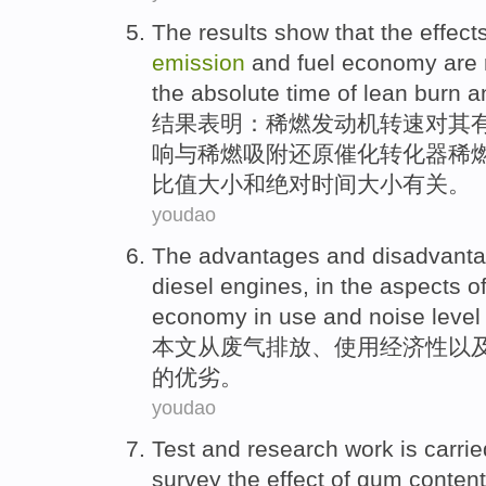
The results
show that
the
effect
emission
and
fuel
economy
are
the
absolute
time
of
lean
burn
a
结果
表明
：
稀
燃
发动机
转速
对
其
响
与
稀
燃
吸附还原催化转化器稀
比值
大小
和
绝对
时间大小
有关
。
youdao
The advantages and
disadvant
diesel engines
, in the
aspects
o
economy
in
use
and
noise level
本文从
废气
排放
、
使用
经济性
以
的
优劣
。
youdao
Test
and
research
work
is carri
survey the
effect
of
gum
content