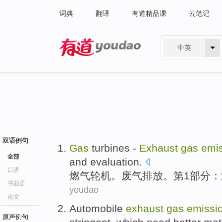
词典
翻译
有道精品课
云笔记
中英
有道 - 网易旗下搜索
双语例句
Gas
turbines -
Exhaust
gas
emi
全部
and
evaluation
.
口语
燃气
轮机
。
废气
排放
。
第1
部分：
书面语
youdao
论文
Automobile
exhaust
gas
emissi
原声例句