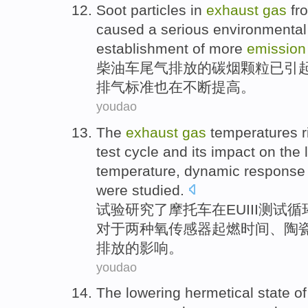
Soot
particles
in
exhaust
gas
fr
caused
a
serious
environmental
establishment
of
more
emission
柴油车
尾气
排放
的
碳
烟
颗粒
已
引
排气
标准
也在不断
提高
。
youdao
The
exhaust
gas
temperatures
r
test
cycle
and
its
impact
on the
temperature
,
dynamic
response
were
studied
.
试验
研究
了摩托车
在EUIII
测试
循
对于两种氧传感器
起
燃
时间
、
陶
排放
的
影响
。
youdao
The
lowering hermetical state
of