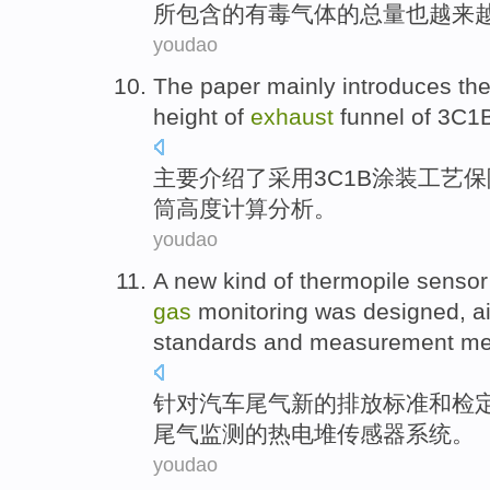
所
包含
的
有毒
气体的总量也
越来
youdao
The paper
mainly
introduces
th
height
of
exhaust
funnel
of
3
C1
主要
介绍
了采用
3
C1B
涂装工艺保
筒
高度
计算分析。
youdao
A new kind
of
thermopile
sensor
gas
monitoring
was designed
,
a
standards
and
measurement
me
针对
汽车
尾气
新的
排放
标准
和
检
尾气
监测
的
热电
堆
传感器
系统
。
youdao