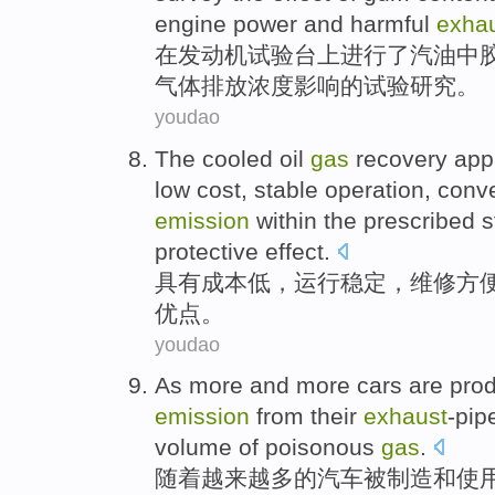
engine
power
and
harmful
exha
在
发动机
试验
台上
进行
了汽油
中
气体
排放
浓度
影响
的
试验
研究
。
youdao
The cooled oil
gas
recovery app
low
cost
,
stable
operation
,
conv
emission
within the prescribed 
protective effect
.
具有
成本
低
，
运行
稳定
，
维修
方
优点
。
youdao
As
more
and
more
cars
are
pro
emission
from their
exhaust
-pip
volume
of
poisonous
gas
.
随着
越来越
多
的
汽车
被
制造
和
使