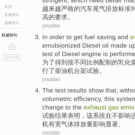
stringent
, which need better
mat
全部
越来越
严格
的
汽车
尾气
排放
标准
音频例句
高的要求。
视频例句
youdao
权威例句
In order to
get
fuel saving
and
e
emulsionized
Diesel
oil made u
test
of
Diesel
engine is
perform
go
返回词典
top
为了
得到
按
不同
比例
配制
的
乳化
行
了
柴油机
台架
试验。
youdao
The test
results
show that
,
witho
volumetric
efficiency,
this
syste
change
to the
exhaust
gas
emis
试验
结果
表明
，
该
系统
在
不
影响
机
有害
气体
排放量
影响
显著
。
youdao