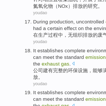
氮氧化物
（
NOx
）
排放
的
研究
。
youdao
During
production
,
uncontrolled
had
a certain
effect
on
the envi
在
生产
过程中，
无组织
排放
的
废
youdao
It establishes
complete
environm
can
meet
the
standard
emission
the
exhaust
gas
.
公司
建有
完整
的
环保
设施
，
能够
放
。
youdao
It establishes
complete
environm
can
meet
the
standard
emission
the
exhaust
gas
.