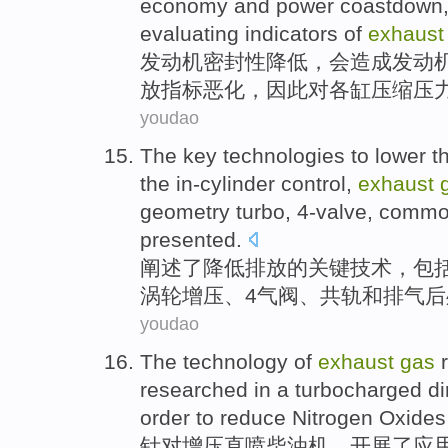
economy
and power
coastdown
evaluating indicators
of
exhaus
发动机
密封性
降低，
会
造成
发动
放
指标
恶化
，因此对各缸压缩压
youdao
The
key
technologies
to
lower
t
the
in-cylinder
control
,
exhaust
geometry turbo
,
4-valve
,
comm
presented.
阐述了
降低
排放
的
关键
技术
，
包
涡轮
增压、
4气阀
、
共
轨
和
排气后
youdao
The
technology
of
exhaust
gas
researched
in a
turbocharged
di
order to
reduce
Nitrogen Oxides
针对增压
直喷
柴油机
，开展了应