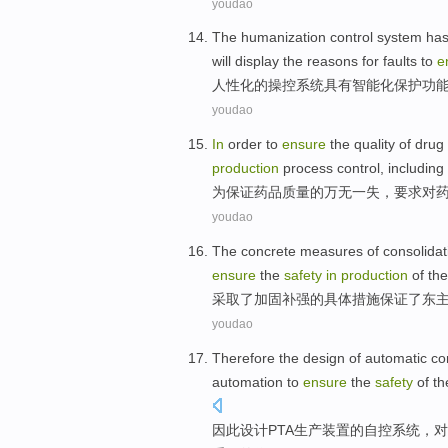
youdao
The humanization
control
system
ha
will display
the
reasons for
faults
to
e
人性化
的
操控
系统
具有
智能化
保护
功
youdao
In
order
to
ensure
the
quality
of
drug
production
process
control
,
including
为
保证
药品
质量
的
万无一失
，
要求
对
youdao
The
concrete
measures
of
consolida
ensure
the
safety
in
production
of
the
采取
了
加固
补强
的
具体
措施
保证
了
东
youdao
Therefore
the
design
of
automatic co
automation
to
ensure
the
safety
of
th
因此
设计
PTA生产
装置
的
自控
系统
，
对