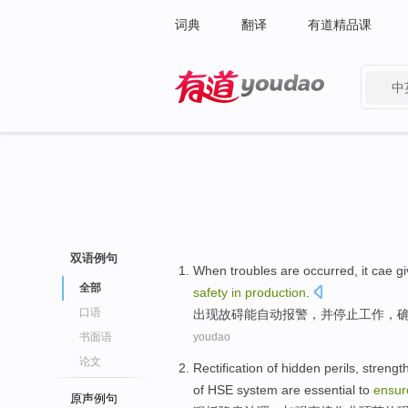
词典
翻译
有道精品课
中
有道 - 网易旗下搜索
双语例句
When troubles are
occurred
, it
cae
gi
全部
safety
in
production
.
口语
出现
故碍
能
自动
报警
，
并
停止
工作
，
书面语
youdao
论文
Rectification
of
hidden perils
,
strengt
of
HSE
system
are
essential
to
ensur
原声例句