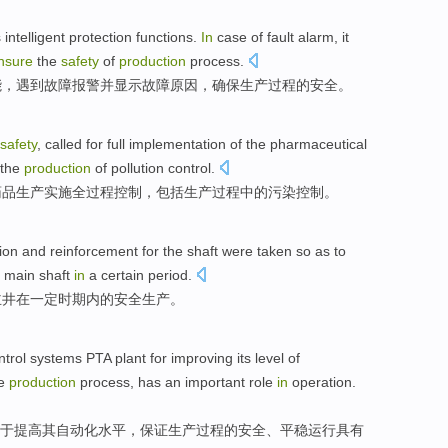
s
intelligent
protection
functions
.
In
case
of
fault
alarm
,
it
nsure
the
safety
of
production
process
.
能
，
遇到
故障
报警
并
显示
故障
原因
，
确保
生产
过程
的
安全
。
safety
,
called
for
full
implementation
of
the
pharmaceutical
the
production
of pollution
control
.
药品
生产
实施
全过程
控制
，
包括
生产过程
中的
污染
控制。
tion and reinforcement
for
the
shaft were taken so as
to
 main shaft
in
a certain
period
.
主井
在
一定
时期内
的
安全
生产
。
ntrol
systems
PTA
plant
for
improving
its
level
of
e
production
process
,
has
an important
role
in
operation
.
于
提高
其
自动化
水平
，
保证
生产
过程
的
安全
、平稳运行
具有