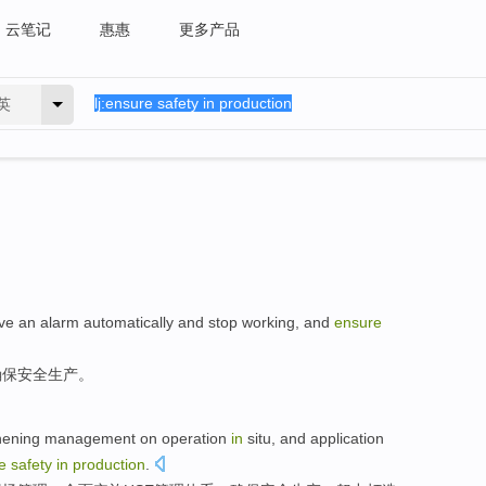
云笔记
惠惠
更多产品
英
ve
an alarm
automatically
and
stop
working
, and
ensure
确保
安全
生产
。
hening
management
on
operation
in
situ
, and
application
e
safety
in
production
.