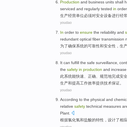
Production
and business
units
shall 
serviced
and
regularly
tested
in
order
生产
经营
单位
必须
对
安全
设备
进行经
youdao
In
order to
ensure
the
reliability
and
s
redundant
optical fiber
transmission
为了
确保
系统
的
可靠性
和
安全性
，
生
youdao
It
can
fulfill
the safe
surveillance
,
cont
the
safety
in
production
and
increase
此系统
能
快速、正确、规范地
完成
安
生产
和
提高
工作
效率
提供技术
保证
。
youdao
According to
the physical and chemi
relative
safety
technical
measures ar
Plant.
根据
氯化氢
和
盐酸
的
特性
，
设计了
相