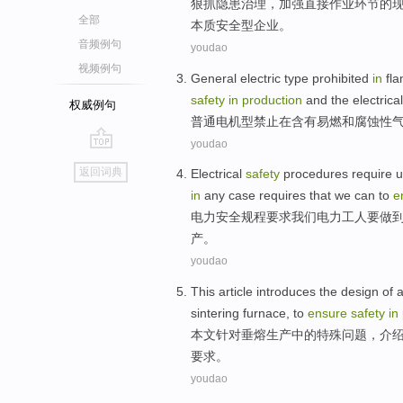
狠抓
隐患
治理，
加强
直接
作业
环节
的
全部
本质
安全型企业。
音频例句
youdao
视频例句
General
electric
type
prohibited
in
fl
safety
in
production
and
the electrical
权威例句
普通
电
机型
禁止
在
含有易燃
和
腐蚀性
youdao
go
返回词典
Electrical
safety
procedures
require
u
top
in
any
case
requires
that
we
can
to
e
电力
安全
规程
要求
我们
电力
工人
要
做
产。
youdao
This article
introduces
the
design
of
sintering furnace
,
to
ensure
safety
in
本文
针对
垂
熔
生产
中的
特殊
问题，
介
要求。
youdao