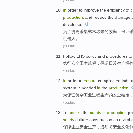
youdao
In
order to
improve
the
efficiency
of
c
production
, and
reduce
the
damage
t
developed
.
为了
提高
采集
林木
球果
的
效率
，
保证
机器人
。
youdao
Follow
EHS
policy and
procedures
t
执行
安全
卫生
规程
，
保证
日常
生产
操
youdao
In
order
to
ensure
complicated
indust
system
is
needed
in
the
production
.
为
保证
复杂
工业
过程
生产
的
安全
稳定
youdao
To
ensure
the
safety
in
production
pr
safety
culture construction
as a
vital
保障
企业
安全
生产
，必须将安全
文化