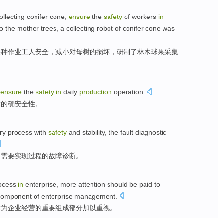
ollecting
conifer
cone,
ensure
the
safety
of
workers
in
o the mother
trees
, a collecting
robot
of conifer cone was
采种作业
工人
安全
，
减小
对母树
的
损坏
，
研制了
林木球果采集
o
ensure
the
safety
in
daily
production
operation
.
作
的确
安全性
。
ry
process
with
safety
and
stability
,
the
fault
diagnostic
，
需要
实现
过程
的
故障
诊断
。
ocess
in
enterprise
, more
attention
should be paid to
component
of
enterprise
management
.
作为
企业经营的
重要
组成
部分加以
重视
。