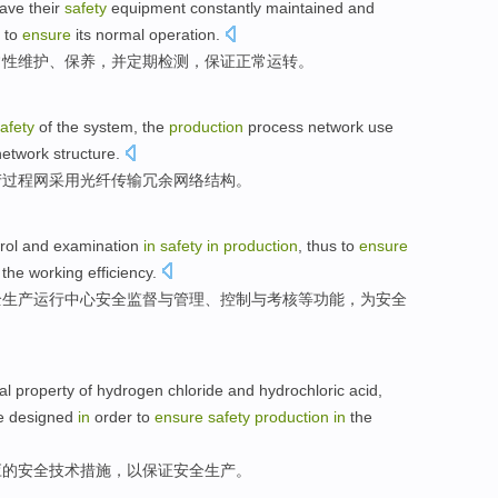
have
their
safety
equipment
constantly
maintained
and
 to
ensure
its
normal
operation
.
常性
维护
、
保养
，
并
定期
检测
，
保证
正常
运转。
afety
of
the
system
, the
production
process
network
use
network
structure
.
产
过程
网
采用
光纤
传输
冗余
网络
结构
。
rol
and
examination
in
safety
in
production
, thus
to
ensure
the
working
efficiency
.
全
生产
运行中心安全
监督
与
管理、
控制
与
考核等功能
，
为
安全
cal
property
of
hydrogen
chloride
and
hydrochloric
acid,
e
designed
in
order
to
ensure
safety
production
in
the
应
的
安全
技术
措施
，
以
保证
安全
生产
。