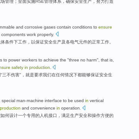
现场
管理
；全面
实施
HSE
管理
体系
，
确保
安全
生产，努力打造
ammable
and
corrosive
gases
contain
conditions
to
ensure
components
work
properly
.
气体
条件下
工作
，
以
保证
安全
生产
及
各
电气
元件
的正常工作。
s
to
power
workers
to
achieve
the "
three no harm
",
that is
,
nsure
safety
in
production
.
到
“
三不
伤害”，
就是
要求
我们
在
任何
情况下
都能够
保证
安全生
a
special
man-machine
interface
to be used
in
vertical
production
and
convenience
in
operation
.
绍如何
设计
一个
专用的
人机
接口
，
满足
生产安全和
操作
方便
的