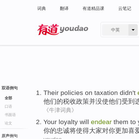
词典
翻译
有道精品课
云笔记
中英
有道 - 网易旗下搜索
双语例句
Their
policies
on taxation
didn't
全部
他们
的
税收
政策
并
没
使
他们
受到
口语
《牛津词典》
书面语
Your
loyalty
will
endear
them to
论文
你
的
忠诚
将
使得大家对你更加
喜
原声例句