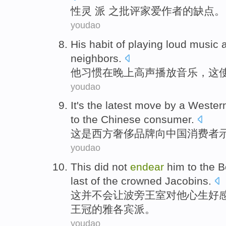
性灵
派 之
批评家
爱
作者的
缺点
。
youdao
His
habit
of
playing
loud
music
a
neighbors
.
他
习惯
在
晚上
高声
播放
音乐
，
这
youdao
It
's
the latest
move by
a
Wester
to
the
Chinese
consumer
.
这
是
西方
奢侈
品牌
向
中国
消费者
youdao
This
did not
endear
him to the
B
last
of the
crowned
Jacobins
.
这
并不
会让
波旁
王室对
他
心生好
王冠
的
雅各宾派。
youdao