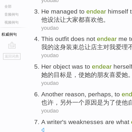
youdao
全部
He
managed to
endear
himself
音频例句
他
设法
让
大家都
喜欢他。
视频例句
youdao
权威例句
This
outfit does not
endear
me
t
我
的
这
身
装束
总让
店主对
我爱理
go
youdao
返回词典
top
Her
object
was
to
endear
hersel
她
的
目标
是
，使她的
朋友
喜爱
她
youdao
Another
reason
,
perhaps
,
to
end
也许
，
另外一个
原因
是
为了
使
他
youdao
A writer
's
weaknesses
are what