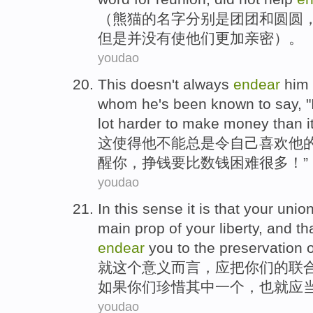
（
熊猫
的
名字
分别是团团
和
圆圆
但是
并
没有
使
他们
更加亲密）。
youdao
This
doesn't
always
endear
him
whom
he
's been known
to
say
, "
lot
harder
to
make money
than i
这
使得他
不能
总是
令
自己喜欢
他
醒
你
，
挣钱
要
比数钱
困难
很多
！”
youdao
In
this
sense
it
is
that
your
unio
main
prop
of
your
liberty
, and th
endear
you
to the
preservation
o
就
这个
意义
而言，
应
把
你们
的
联
如果你们珍惜
其中
一个，也
就
应
youdao