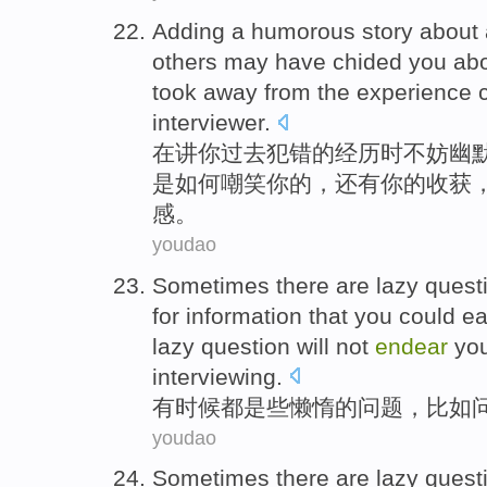
Adding a
humorous
story about
others
may have
chided
you abo
took away from
the
experience
interviewer
.
在
讲
你
过去
犯错
的
经历
时
不妨
幽
是如何
嘲笑你的，
还有
你的收获
感。
youdao
Sometimes there
are
lazy
quest
for
information
that
you could
ea
lazy question will not
endear
yo
interviewing.
有时候
都是
些懒惰
的
问题
，
比如
youdao
Sometimes there
are
lazy
quest