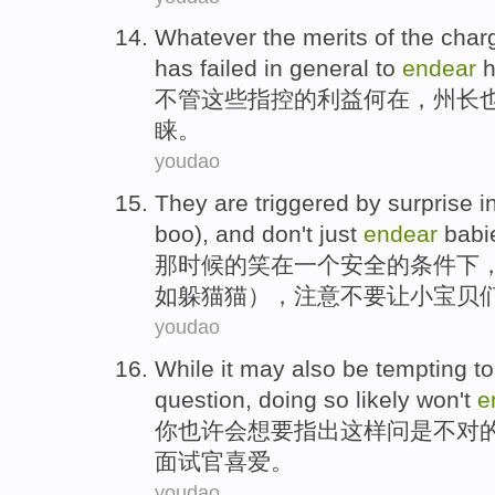
Whatever
the merits
of
the
char
has
failed in general to
endear
h
不管
这些
指控
的
利益何在，
州长
睐。
youdao
They
are triggered
by
surprise
i
boo
), and
don't
just
endear
babi
那
时候的笑
在
一个
安全
的条件下
如
躲
猫猫），注意
不要
让小
宝贝
youdao
While it may also
be
tempting to
question
,
doing
so likely won't
e
你
也许
会
想
要
指出
这样
问
是
不对
面试官喜爱。
youdao