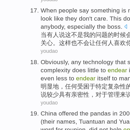
When
people
say
something
is
look
like
they
don't
care
.
This
d
anybody
,
especially
the boss
.
当
有人
说
这
不是
我
的
问题
的时候
关心
。
这样
也不会
让
任何人
喜欢
youdao
Obviously
,
any
technology
that
complexity
does little to
endear
even
less
to
endear
itself to
man
明显地
，
任何
受困
于
特定
复杂性
说
较少
具有亲密性，对于
管理
来
youdao
China offered
the
pandas
in 20
(their
names
,
Tuantuan
and
Yua
word
for
reunion
,
did not
help
en