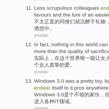
Less scrupulous
colleagues
end
favours
and
the
lure
of
an easie
不
太
正直的
同僚们
就
沉醉
于
礼物
诱惑
中。
youdao
In fact
, nothing
in
this
world
can
more than the quality
of
sacrifici
实际上
，
在
这个
世界
唯一
能
让
女
个女人
真挚
的爱。
youdao
Windows
3.0
was a
pretty
toy
,
b
endear
itself to
it pros
anywhere
Windows
3.0
是个
不错
的
家伙
，
进入各种IT领域。
youdao