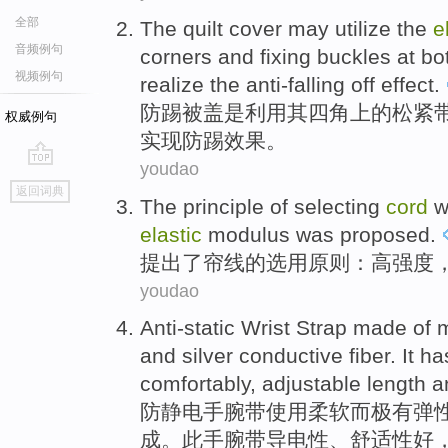
全部
The
quilt
cover
may
utilize the
e
音频例句
corners
and
fixing
buckles
at
bo
视频例句
realize
the
anti-falling
off
effect
.
防
踢
被
盖
是
利用
其
四角
上
的
松紧
权威例句
实现
防踢效果。
youdao
go
返回词典
top
The
principle
of
selecting
cord
w
elastic
modulus
was
proposed
.
提出了
帘线
的
选用
原则
：
高
强度
youdao
Anti-static
Wrist
Strap
made
of
m
and
silver
conductive
fiber
.
It
ha
comfortably,
adjustable
length
a
防静电
手腕
带
使用柔软而极
有
弹
成。
此
手腕带
导电性
、舒适性
好