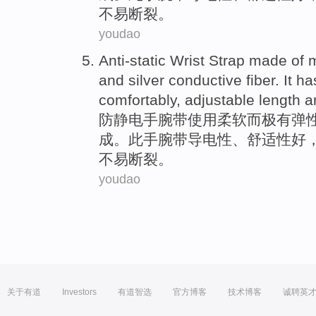
不易
断裂。
youdao
Anti-static
Wrist
Strap
made
of
m
and
silver
conductive
fiber
.
It
ha
comfortably,
adjustable
length
a
防静电
手腕
带
使用柔软而极
有
弹
成。
此
手腕带
导电性
、舒适性
好
不易
断裂。
youdao
关于有道
Investors
有道智选
官方博客
技术博客
诚聘英