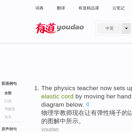
词典
翻译
有道精品课
云笔记
中英
有道 - 网易旗下搜索
双语例句
The physics
teacher
now
sets
u
全部
elastic
cord
by
moving
her hand
口语
diagram
below
.
书面语
物理学
教师
现在
让
有
弹性
绳子
的
论文
的
图解
中
所示
。
youdao
原声例句