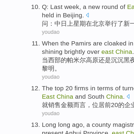
Q
:
Last week
,
a new round
of
E
held
in
Beijing
.
问
：中日
上星期
在
北京
举行
了
新
youdao
When
the Pamirs
are cloaked i
shining brightly over
east
China
.
当
西部
的帕米尔高原还是沉沉
黑
黎明。
youdao
The
top
20
firms
in
terms
of tur
East
China
and
South
China
.
就销售金额
而言
，
位居前
20
的
企
youdao
Long long ago
,
a
county magistr
present Anhui Province
,
east
Ch