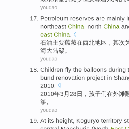
youdao
Petroleum
reserves are
mainly
i
northeast
China
,
north
China
an
east
China
.
石油
主要
蕴藏
在
西北地区
，
其次
海大陆架。
youdao
Children
fly
the balloons
during
t
bund
renovation
project
in Shan
2010.
2010年
3月
28
日，
孩子们
在
外滩
筝。
youdao
At
its
height,
Koguryo territory s
central Manchuria
(
North-
East
C