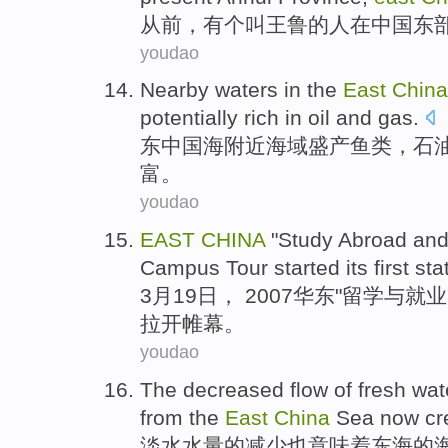
从前
，
有个
叫
王鲁
的人
在
中国
东
youdao
Nearby
waters
in
the
East
China
potentially
rich
in
oil
and
gas
.
东
中国海
附近
海域
盛产
鱼类
，
石
富
。
youdao
EAST
CHINA
"
Study Abroad
an
Campus
Tour started its first sta
3月19日， 2007
华东
"
留学
与
就业
拉开帷幕。
youdao
The
decreased
flow
of
fresh wat
from the
East
China
Sea now cre
淡水
水量
的
减少
也
意味着
东海
的