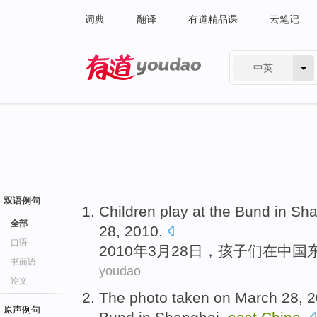
词典
翻译
有道精品课
云笔记
中英
有道 - 网易旗下搜索
双语例句
Children
play
at
the
Bund
in
Sha
全部
28
, 2010.
口语
2010年
3月
28日，
孩子们
在
中国
书面语
youdao
论文
The
photo
taken
on
March
28
, 
原声例句