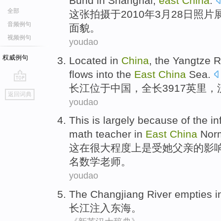
Bund
in
Shanghai
,
east
China
.
全部
这
张
拍摄
于
2010年
3月
28
日
照片
音频例句
面貌
。
视频例句
youdao
权威例句
L
ocated in
China
, the Yangtze R
flows into the
East
China
Sea.
长
江位于中国，全长3917英里
go
返回词典
top
youdao
T
his is largely because of the in
math teacher in
East
China
Norm
这
在很大程度上是受她父亲的影
名数学老师。
youdao
The
Changjiang
River
empties i
长江
注入
东海
。