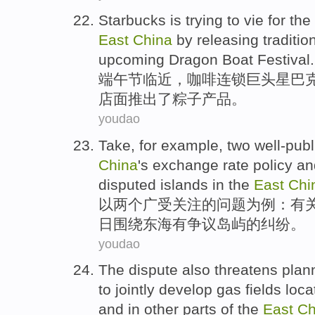
Starbucks
is trying to
vie for
the
East
China
by
releasing
traditio
upcoming
Dragon
Boat Festival.
端午节
临近，
咖啡
连锁巨头星巴
店面
推出
了
粽子
产品。
youdao
Take
,
for
example
,
two
well-publ
China
's
exchange rate
policy
an
disputed
islands
in the
East
Chi
以
两个
广受关注
的
问题
为
例
：有
日
围绕
东海
有
争议
岛屿
的纠纷。
youdao
The dispute
also
threatens
plan
to
jointly
develop
gas
fields loc
and
in
other
parts
of
the
East
Ch