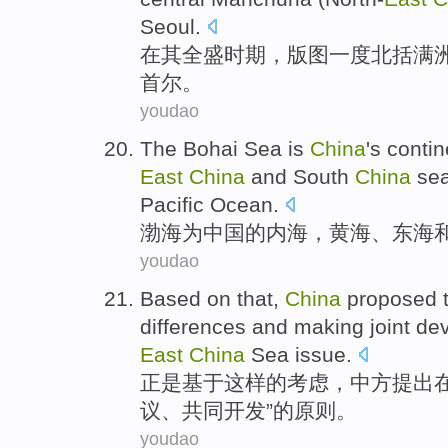
Seoul
.
在
其
全盛时期，
版图
一度北括满
首尔。
youdao
The Bohai Sea
is
China
's
contin
East
China
and
South
China
se
Pacific Ocean
.
渤海
为
中国
的内海
，
黄海
、
东海
youdao
Based on
that
,
China
proposed
differences and
making
joint
de
East
China
Sea
issue
.
正是
基于
这样
的
考虑，
中方
提出
议、
共同
开发
”的
原则
。
youdao