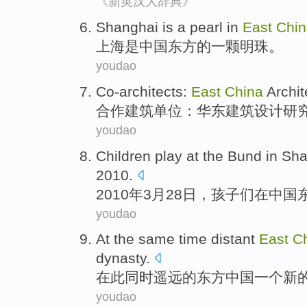
《新英汉大辞典》
Shanghai
is
a
pearl
in
East
Chin
上海
是
中国
东方
的一
颗明珠
。
youdao
Co-architects
:
East
China
Archit
合作
建筑
单位：
华东
建筑
设计
研
youdao
Children
play
at
the
Bund
in
Sha
2010.
2010年
3月
28日，
孩子们
在
中国
youdao
At
the same
time
distant
East
C
dynasty
.
在
此
同时
遥远
的
东方
中国
一个
新
youdao