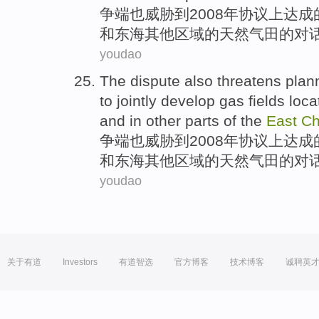
争端
也
威胁到
2008年
协议
上
达成
和
东海
其他
区域
的天然
气田
的
对
youdao
The dispute
also
threatens
plan
to
jointly
develop
gas
fields loc
and
in
other
parts
of
the
East
Ch
争端
也
威胁到
2008年
协议
上
达成
和
东海
其他
区域
的天然
气田
的
对
youdao
关于有道
Investors
有道智选
官方博客
技术博客
诚聘英