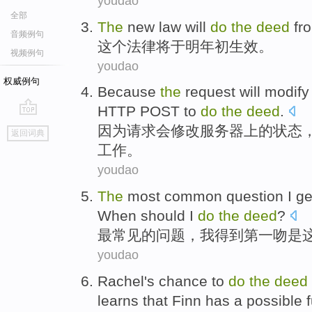
youdao
全部
The
new
law
will
do
the
deed
fr
音频例句
这个
法律
将
于明
年初生效
。
视频例句
youdao
权威例句
Because
the
request
will
modify
HTTP
POST
to
do
the
deed
.
go
因为
请求
会
修改
服务器
上
的
状态
返回词典
top
工作
。
youdao
The
most
common
question
I
ge
When
should
I
do
the
deed
?
最
常见
的
问题
，
我
得到
第一
吻
是
youdao
Rachel
's
chance
to
do
the
deed
learns that
Finn
has
a
possible
f