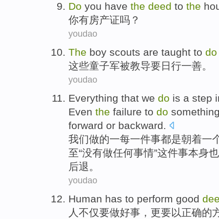
Do
you
have
the
deed
to
the
ho
你
有
房产证
吗？
youdao
The
boy scouts
are
taught
to
do
这些
童子军
被
教导
要
日
行
一
善
。
youdao
Everything
that
we
do
is
a
step
Even
the
failure
to
do
somethin
forward
or
backward
.
我们
做
的
一
每
一件事都
是
朝着
一
至
“
没有
做任何
事情
”这件事
本身
也
后退。
youdao
Human
has to
perform good
de
人
不仅要
做好事
，更
要
以
正确
的