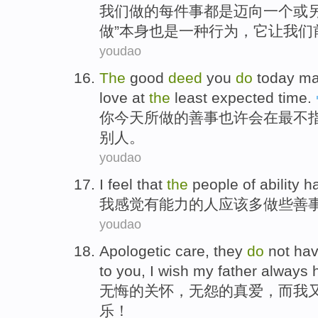
我们
做
的每件事都
是
迈向
一
个
或
做”
本身
也是
一
种
行为
，
它
让
我们
youdao
The
good
deed
you
do
today
m
love
at
the
least
expected
time
.
你
今天
所做
的
善事
也许会
在
最
不
别人
。
youdao
I
feel
that
the
people
of
ability
h
我
感觉
有
能力
的
人
应该
多做些善
youdao
Apologetic
care
, they
do
not ha
to
you
,
I wish
my father
always
无悔
的
关怀
，无怨
的
真爱，
而
我
乐
！