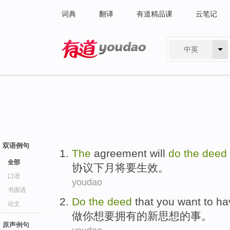
词典
翻译
有道精品课
云笔记
中英
有道 - 网易旗下搜索
双语例句
The
agreement
will
do
the
deed
全部
协议
下月
将要
生效
。
口语
youdao
书面语
Do
the
deed
that
you
want
to
ha
论文
做
你
想
要
拥有
的
新
思想
的事。
原声例句