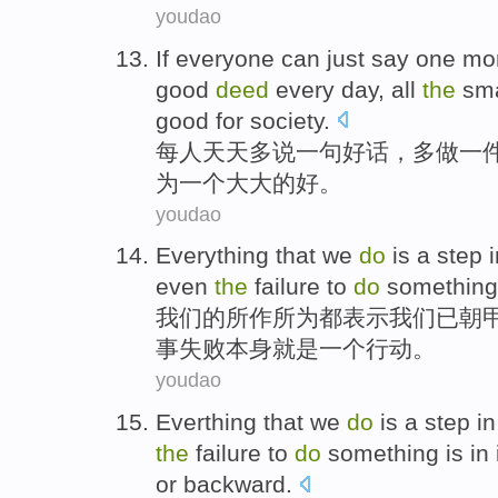
youdao
If everyone can
just
say
one
mo
good
deed
every day
,
all
the
sma
good for society.
每人
天天
多
说
一句
好话，多
做
一
为
一
个大大的好。
youdao
Everything
that
we
do
is
a
step 
even
the
failure
to
do
something
我们
的
所作所为
都
表示我们已朝
事
失败
本身
就是
一个
行动。
youdao
Everthing that
we
do
is
a
step
i
the
failure to
do
something
is
in 
or
backward
.