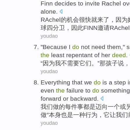
Finn decides
to invite
Rachel ov
alone
.
RAchel
的
机会
很快就
来
了
，
因为
球
四分卫
，因此FINN
邀请
RAchel
youdao
"
Because
I
do
not
need
them
,"
s
the
least repentant
of
her
deed
.
“
因为
我
不
需要
它们
。”
那
孩子
说
，
youdao
Everything
that
we
do
is
a
step
even
the
failure to
do
somethin
forward
or
backward.
我们
做
的
每
件事都
是
迈向
一
个
或
做”
本身
也是
一
种
行为
，
它
让
我们
youdao