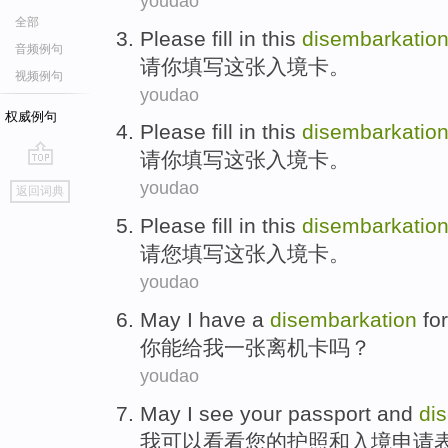
youdao
全部
Please
fill in
this
disembarkatio
音频例句
请你
填写
这
张入境
卡
。
视频例句
youdao
权威例句
Please
fill in
this
disembarkatio
请你
填写
这
张入境
卡
。
go
youdao
返回词典
top
Please
fill in
this
disembarkatio
请
您
填写
这
张入境
卡
。
youdao
May
I
have a
disembarkation
fo
你
能
给
我
一张
离机卡吗？
youdao
May
I
see
your
passport
and
di
我
可以
看看
您
的
护照
和
入境
申请