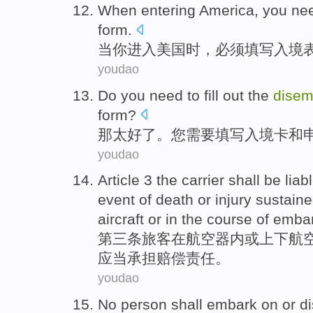
When
entering
America
,
you
nee
form
.
当
你
进入
美国
时，
必须
填写
入境
youdao
Do
you
need to
fill out
the
disem
form
?
那太好了。
您
需要
填写
入境
卡
和
youdao
Article 3
the carrier
shall be
liab
event of
death
or
injury
sustaine
aircraft
or in the
course
of
embar
第三
条
旅客
在
航空器
内
或
上下
航
应当
承担
赔偿
责任。
youdao
No person
shall
embark on
or
di