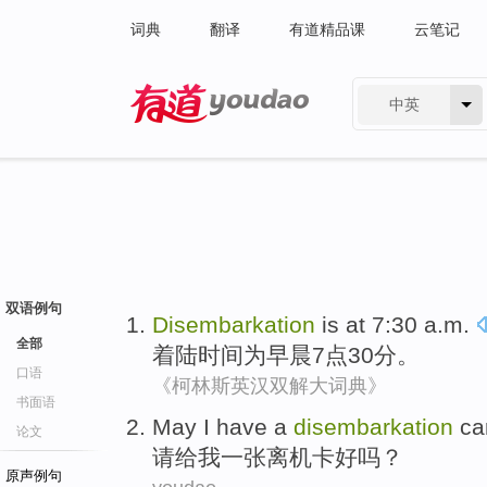
词典
翻译
有道精品课
云笔记
中英
有道 - 网易旗下搜索
双语例句
Disembarkation
is
at 7:30
a.m
.
全部
着陆时间
为
早晨7
点30分
。
口语
《柯林斯英汉双解大词典》
书面语
May
I
have a
disembarkation
ca
论文
请给
我
一张
离机卡好吗？
原声例句