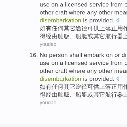
use on a
licensed
service
from 
other craft where
any
other
mea
disembarkation
is provided.
如
有任何
其它
途径
可供
上
落正用
得
经由舢舨、
船艇
或
其它航行器
youdao
No person
shall
embark on
or
di
use on a
licensed
service
from 
other craft where
any
other
mea
disembarkation
is provided.
如
有任何
其它
途径
可供
上
落正用
得
经由舢舨、
船艇
或
其它航行器
youdao