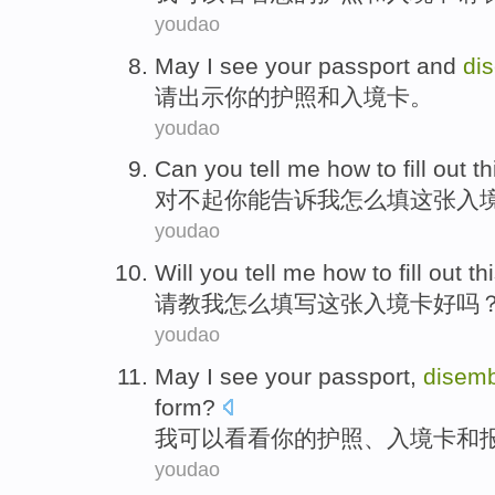
youdao
May
I see
your
passport
and
di
请
出示
你
的
护照
和
入境
卡
。
youdao
Can
you
tell
me
how to
fill out
th
对不起
你
能
告诉
我
怎么
填
这
张
入
youdao
Will you tell
me
how to
fill out
th
请教
我
怎么
填写
这
张入境
卡好
吗
youdao
May
I
see
your
passport
,
disemb
form
?
我
可以
看看
你
的
护照
、
入境
卡
和
youdao