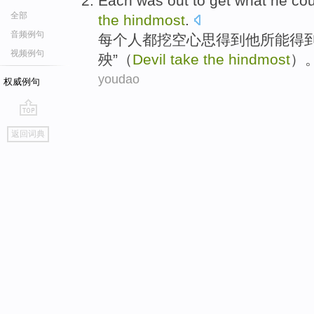
Each
was out to
get
what
he
cou
全部
the
hindmost
.
音频例句
每个人都
挖空心思
得到
他
所
能
得
视频例句
殃”（
Devil
take
the
hindmost
）
youdao
权威例句
go
返回词典
top