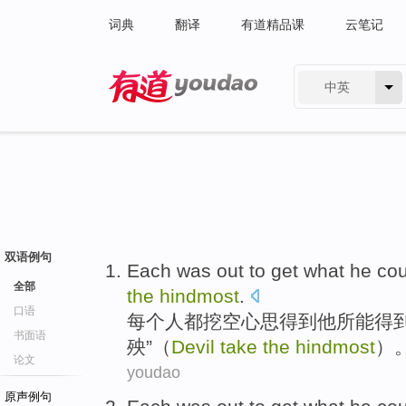
词典
翻译
有道精品课
云笔记
中英
有道 - 网易旗下搜索
双语例句
Each
was out to
get
what
he
cou
全部
the
hindmost
.
口语
每个人都
挖空心思
得到
他
所
能
得
书面语
殃”（
Devil
take
the
hindmost
）
论文
youdao
原声例句