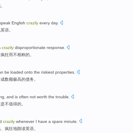
我
。
speak
English
crazily
every day.
说
英语
。
a
crazily
disproportionate
response
.
是
疯狂而
不相称
的。
an
be loaded onto
the
riskiest
properties.
变成
数额
极高的
债务
。
ng
,
and
is
often not
worth
the
trouble
.
烦
是
不
值得
的
。
d
crazily
whenever
I
have a
spare
minute
.
地、
疯狂
地
朗读
英语
。