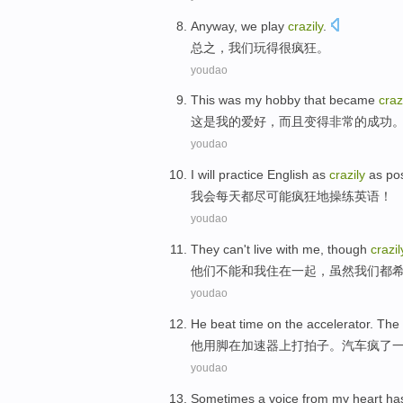
Anyway
,
we
play
crazily
.
总之
，
我们
玩
得很疯狂
。
youdao
This
was
my
hobby
that
became
craz
这
是
我
的爱好
，而且
变得
非常的成功
youdao
I will
practice
English
as
crazily
as
po
我会
每天
都
尽可能
疯狂地操练
英语
！
youdao
They
can't
live
with
me
,
though
crazil
他们
不能
和
我
住在一起
，
虽然
我们
都
youdao
He
beat
time
on
the
accelerator
. The
他用
脚
在
加速器
上
打拍子
。
汽车
疯了
youdao
Sometimes
a
voice
from
my
heart
ha