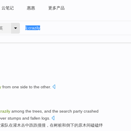
云笔记
惠惠
更多产品
英
y
from one side to the other.
。
crazily
among
the
trees
, and the
search
party
crashed
over
stumps
and
fallen
logs
.
搜索
队
在
灌木丛中跌跌撞撞
，
在
树桩
和
倒下
的
原木
间
磕磕绊