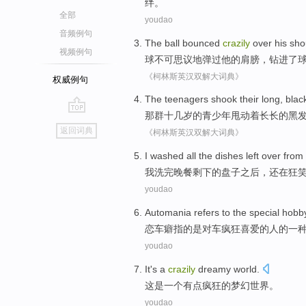
绊
。
全部
youdao
音频例句
The ball
bounced
crazily
over
his
sho
视频例句
球
不可思议地
弹
过
他
的
肩膀
，钻进
了
《柯林斯英汉双解大词典》
权威例句
The
teenagers
shook
their
long
, blac
那
群
十几
岁的青少年
甩
动着
长长的
黑
go
返回词典
《柯林斯英汉双解大词典》
top
I
washed all the dishes left over from 
我
洗完晚餐剩下的盘子之后，还在狂
youdao
Automania
refers to
the
special
hobb
恋
车
癖
指
的是
对
车
疯狂
喜爱
的
人
的
一
youdao
It
's
a
crazily
dreamy
world
.
这
是
一个
有点疯狂
的
梦幻
世界
。
youdao