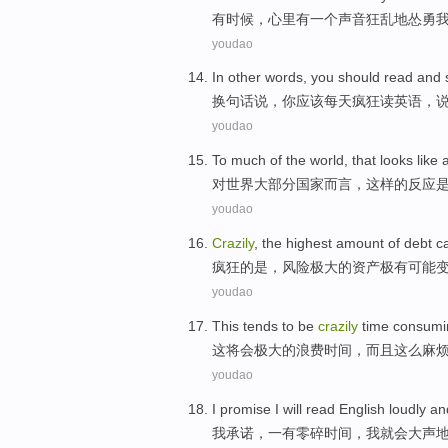
有时候
，
心里
有
一个
声音
狂乱地怂勇
youdao
In
other words
,
you
should
read
and
换
句
话说，
你
应该
每天疯狂
读
英语，
youdao
To
much
of the
world
,
that looks like
对
世界
大部分
国家而言，
这样
的
反应
youdao
Crazily
, the highest
amount
of
debt
c
疯狂
的
是，
风险
极大
的
资产极有
可能
youdao
This
tends to
be
crazily
time
consumi
这
将
会
极大
的
浪费
时间
，
而且
这么麻
youdao
I
promise
I will
read
English
loudly
an
我
承诺
，一
有
零碎时间，我
就
会
大声