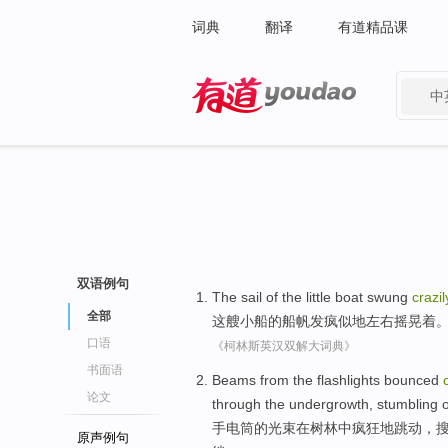
词典
翻译
有道精品课
中
有道 - 网易旗下搜索
双语例句
The
sail
of
the little boat
swung
crazil
全部
这
艘
小船
的
船帆
发疯似地
左右摇晃着
口语
《柯林斯英汉双解大词典》
书面语
Beams
from the
flashlights
bounced
论文
through
the
undergrowth
,
stumbling
手电筒
的
光束
在
树林
中
疯狂地跳动
，
原声例句