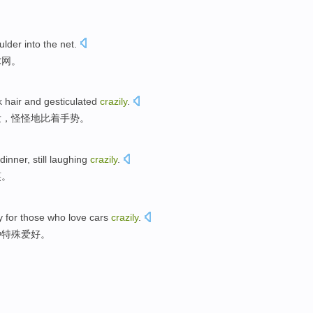
ulder
into the
net
.
球网
。
k hair and
gesticulated
crazily
.
发，
怪怪
地比着手势。
dinner, still laughing
crazily
.
笑。
y
for
those who
love
cars
crazily
.
种
特殊
爱好
。