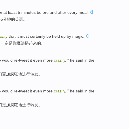
or
at least
5
minutes
before
and after every meal.
少
5
分钟的
英语
。
azily
that
it must certainly
be
held
up
by
magic
.
，
一定
是
靠
魔法搭
起来
的。
e
would re-tweet
it
even more
crazily
, ”
he
said
in
the
们
更加
疯狂
地进行
转发
。
e
would re-tweet
it
even more
crazily
, ”
he
said
in
the
们
更加
疯狂
地进行
转发
。