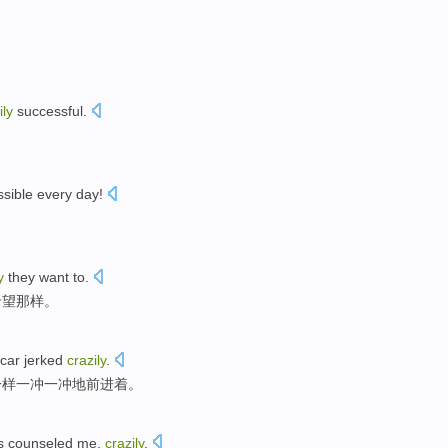
ily
successful
.
。
ssible
every day
!
y
they
want to
.
希望
那样。
car
jerked
crazily
.
一样一冲一冲地前进着。
s
counseled me,
crazily
.