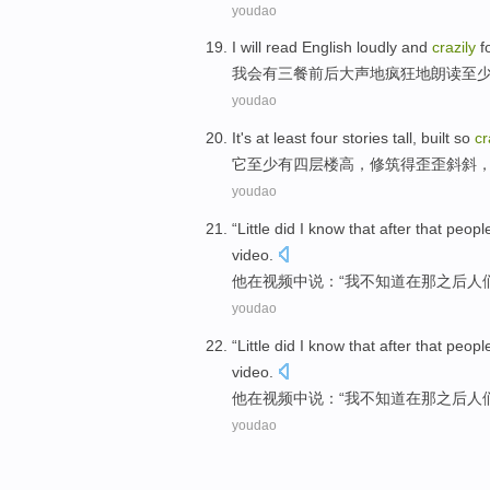
youdao
I will
read
English
loudly
and
crazily
f
我会
有三餐前后
大声
地疯狂
地
朗读
至
youdao
It
's
at least
four
stories
tall
, built
so
cr
它
至少
有
四
层楼
高
，修筑
得
歪歪斜斜
youdao
“Little did
I
know
that
after
that
peopl
video
.
他
在
视频
中
说：“
我
不知道
在
那
之后
人
youdao
“Little did
I
know
that
after
that
peopl
video
.
他
在
视频
中
说：“
我
不知道
在
那
之后
人
youdao