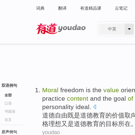
词典
翻译
有道精品课
云笔记
中英
有道 - 网易旗下搜索
双语例句
Moral
freedom
is the
value
orien
全部
practice
content
and the
goal
of
口语
personality
ideal
.
书面语
道德
自由
既是道德
教育
的
价值
取
论文
格
理想
又是道德教育的
目标所在
youdao
原声例句