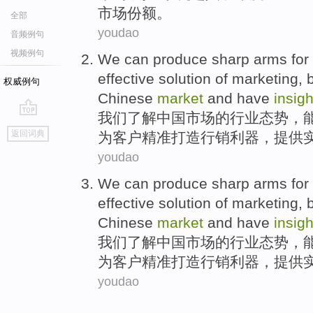
市场
份额
。
全部
youdao
音频例句
视频例句
We
can
produce
sharp arms for
effective
solution
of
marketing
,
权威例句
Chinese
market
and have
insigh
我们
了解
中国
市场
的
行业
态势，
go
返回词典
为
客户
精准打造行销利器，
提供
top
youdao
We
can
produce
sharp arms for
effective
solution
of
marketing
,
Chinese
market
and have
insigh
我们
了解
中国
市场
的
行业
态势，
为
客户
精准打造行销利器，
提供
youdao