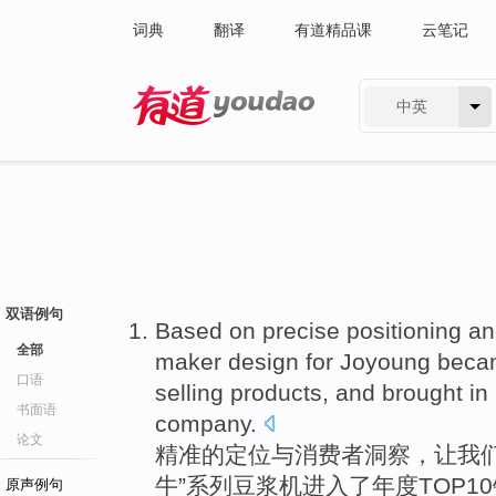
词典
翻译
有道精品课
云笔记
中英
有道 - 网易旗下搜索
双语例句
Based on precise
positioning
an
全部
maker
design
for
Joyoung
beca
口语
selling
products
, and brought in
书面语
company
.
论文
精准
的
定位
与
消费者
洞察
，让
我
牛”
系列豆浆机
进入
了
年度
TOP10
原声例句