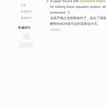
A
upper bound
with
consistent
matrix
全部
for solving
linear
equation system
,
wh
音频例句
presented
.
在
双
严格占优
矩阵
条件下，给出了
相
视频例句
解
时的
AOR
迭代
法
的
误差
估计
式。
权威例句
youdao
go
返回词典
top