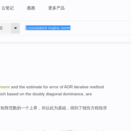
云笔记
惠惠
更多产品
英
norm
and the
estimate
for
error
of
AOR
iterative
method
ich based
on the
doubly
diagonal dominance,
are
容
矩阵
范数
的
一个
上界
，并
以此
为基础，得到了
线性
方程组
求