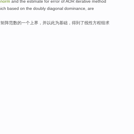
norm
and the
estimate
for
error
of
AOR
iterative
method
ich based
on the
doubly
diagonal dominance,
are
容
矩阵
范数
的
一个
上界
，并
以此
为基础，得到了
线性
方程组
求