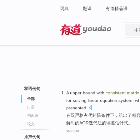
词典
翻译
有道精品课
中
有道 - 网易旗下搜索
双语例句
A
upper bound
with
consistent
matrix
全部
for solving
linear
equation system
,
wh
口语
presented
.
在
双
严格占优
矩阵
条件下，给出了
相
书面语
解
时的
AOR
迭代
法
的
误差
估计
式。
论文
youdao
原声例句