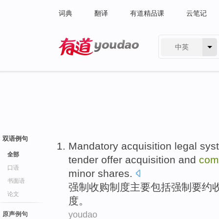
词典
翻译
有道精品课
云笔记
中英
有道 - 网易旗下搜索
双语例句
Mandatory
acquisition
legal
sys
全部
tender offer
acquisition
and
com
口语
minor
shares
.
书面语
强制
收购
制度
主要
包括
强制
要约
论文
度
。
youdao
原声例句