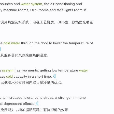
sources
and
water
system
, the
air conditioning
and
gy
machine
rooms
,
UPS
rooms
and
face
lights
room
in
空调
冷热
源
及
水
系统
，电视
工艺
机房
、
UPS
室
、剧场
面
光桥空
es
cold
water
through the
door
to
lower
the
temperature
of
低
从
服务器
的
风扇
来
散热
的
温度
。
s
system
has
two merits
: getting
low temperature
water
ass
cold
capacity
in a
short
time.
取出
低温
水
和
短
时间内
取
大量
冷
量
的优点。
ed
to
increased
tolerance
to
stress
, a
stronger
immune
nti-depressant
effects
.
强
免疫
能力，增加
脂肪
消耗
并
有抗抑郁
的
效果
。