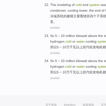
The
modeling
of
cold
end
system
was
condenser
,
cooling tower
, the
end
of
冷
端
系统
的
建模
主要
围绕
其四
个子系
泵。
youdao
So
5
~ 10 million
kilowatt
above the
s
hydrogen
cold
or
water
-cooling
syst
所以
5
~ 10万
千瓦
以上
的
汽轮
发电机都
youdao
So
5
~ 10 million
kilowatt
above the
s
hydrogen
cold
or
water
-cooling
syst
所以
5
~ 10万
千瓦
以上
的
汽轮
发电机都
youdao
关于有道
Investors
有道智选
官