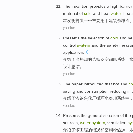
The invention
provides
a
high
barrier
material
of
cold
and heat
water
,
heat
本
发明
提供
一种
主要
用于
建筑
领域
冷
youdao
Presents
the
selection
of
cold
and he
control
system
and the
safety
measu
application.
介绍了
冷热
源
的
选择
及
空调风
系统
、
设计总结。
youdao
The paper introduced
that hot
and
co
saving
and consumption reducing
in
介绍
了
济钢
焦化厂
循环水
冷却
系统
中
youdao
Presents
the
general situation
of
the
sources
,
water
system
,
ventilation
sy
介绍
了
该
工程
的
概况
和
空调
冷热
源
、