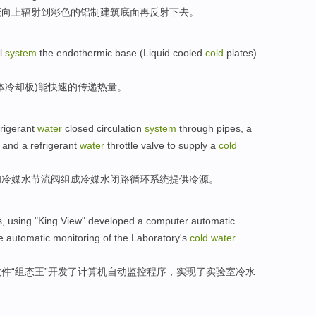
能
向上
辐射
到
彩色
的
铝制
建筑
底面
再
反射
下去。
l
system
the
endothermic base
(
Liquid
cooled
cold
plates
)
体
冷却
板)
能
快速的
传递
热量
。
frigerant
water
closed
circulation
system
through pipes, a
and
a refrigerant
water
throttle valve
to
supply
a
cold
和
冷媒
水
节流阀
组成
冷媒水
闭路
循环
系统
提供
冷
源
。
s
,
using
"
King
View"
developed
a
computer
automatic
e
automatic monitoring
of
the
Laboratory
's
cold
water
件“组态
王
”
开发了
计算机
自动
监控
程序
，
实现
了
实验室
冷水