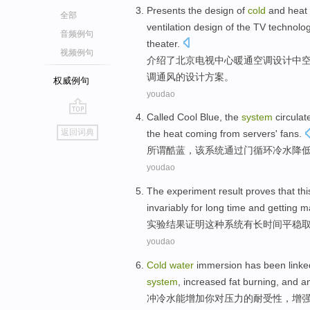
Presents
the
design
of
cold
and heat
全部
ventilation
design
of
the TV
technolo
音频例句
theater
.
视频例句
介绍了
北京
电视
中心暖通
空调
设计
中
调
通风
的
设计方案。
权威例句
youdao
Called
Cool
Blue
,
the
system
circulat
go
返回词典
the
heat
coming
from
servers
' fans
.
top
所谓
酷
蓝
，
该
系统
通过
门
循环
冷水
降
youdao
The experiment
result
proves that
thi
invariably for
long
time
and
getting
m
实验
结果
证明
这种
系统
有
长
时间
平稳
youdao
Cold
water
immersion
has been link
system
, increased
fat
burning
,
and
a
冲
冷水
能
增加
你
对
压力
的
耐受性
，
增