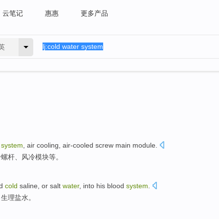
云笔记
惠惠
更多产品
英
system
, air cooling,
air-cooled
screw
main
module
.
冷
螺杆
、风冷
模块等
。
d
cold
saline
, or salt
water
,
into
his
blood
system
.
了
生理盐水
。