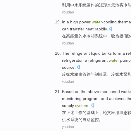
利用
中水
系统
运作的
矩形
水景
池
将
冷
youdao
In
a
high power
water
-cooling
therma
can
transfer
heat
rapidly
.
在
高能量
的水冷却
系统
中，
吸热
板
(
液
youdao
The
refrigerant
liquid tanks
form
a re
refrigerator, a refrigerant
water
pump
source
.
冷
媒
水箱
由管路与制冷器、冷媒
水泵
youdao
Based
on
the
above mentioned
work
monitoring
program
, and
achieves
th
supply
system
.
在
上述
工作
的
基础
上
，论文
应用
组态软
供水
系统
的自动监控。
youdao