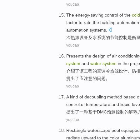
youdao
The
energy-saving
control
of
the
cold
factor
to rate the
building
automation
automation systems.
冷热
源
设备
及
水
系统
的
节能
控制
是
衡
youdao
Presents
the
design
of
air conditionin
system
and
water
system
in
the
proje
介绍
了该工程
的
空调
冷热
源
设计
、防
提出了应注意的问题。
youdao
A
kind of
decoupling
method
based o
control
of
temperature
and
liquid
leve
提出
了
一
种
基于
DMC
预测
控制
的
解耦
youdao
Rectangle
waterscape
pool
equippe
radiate
upward
to the
color
aluminum