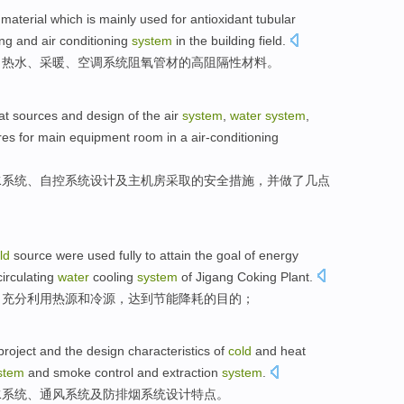
material
which is
mainly
used for
antioxidant
tubular
ing
and
air conditioning
system
in the
building
field
.
、
热水
、
采暖
、
空调
系统
阻
氧
管材
的
高
阻隔性
材料
。
at
sources
and
design
of the
air
system
,
water
system
,
res
for
main equipment room in a
air-conditioning
水
系统、自控系统
设计
及
主机房
采取的
安全
措施
，并
做
了几点
ld
source
were
used
fully
to attain
the
goal
of
energy
circulating
water
cooling
system
of Jigang
Coking Plant
.
，
充分
利用
热源
和
冷
源
，
达到
节能
降耗
的
目的
；
project
and
the
design
characteristics
of
cold
and heat
stem
and
smoke
control and extraction
system
.
水
系统
、
通风
系统
及
防
排烟
系统
设计
特点
。