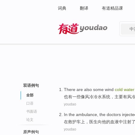
词典
翻译
有道精品课
中
有道 - 网易旗下搜索
双语例句
There are
also
some
wind
cold
water
全部
也
有
一些
像
风冷
冷水
系统
，
主要
有风
口语
youdao
书面语
In
the ambulance
,
the doctors
injecte
论文
在
救护车
上，
医生
向
他
的
血液
中注射
youdao
原声例句