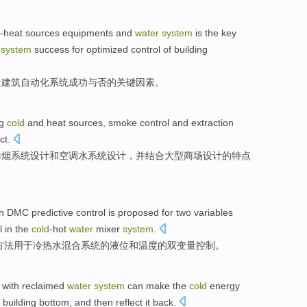
-heat
sources
equipments
and
water
system
is
the key
system
success
for optimized control of building
量
建筑
自动化
系统
成功与否
的
关键
因素
。
g
cold
and heat
sources
,
smoke
control and extraction
ct
.
排
烟
系统
设计
和
空调
水
系统设计，并结合大型商场设计的特点
n
DMC
predictive
control
is
proposed
for two
variables
l in
the
cold
-hot
water
mixer
system
.
方法
用于
冷热水
混合
系统
的
液位
和
温度
的双
变量
控制。
d
with reclaimed
water
system
can make the
cold
energy
building
bottom,
and then
reflect
it back
.