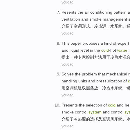
youdao
Pesents
the
air conditioning
pattern
a
ventilation
and
smoke
management s
介绍了
空调
形式
、
冷热
源
、
水
系统
、
youdao
This paper proposes
a
kind of
expert
and
liquid
level in
the
cold
-hot
water
提出
一
种
专家
控制
方法
用于
冷热水混
youdao
Solves
the
problem
that
mechanical
handling
units
and
pressurization
of
c
用
空调
机组
双层叠放、
冷热水
系统
一
youdao
Presents
the
selection
of
cold
and he
smoke
control
system
and control
sy
介绍了
冷热
源
的
选择
及
空调
风
系统
、
youdao