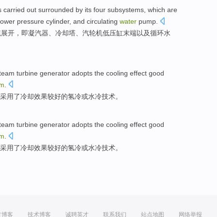
 carried out
surrounded by
its four subsystems
,
which are
lower pressure
cylinder
,
and
circulating
water
pump
.
统展开，
即
凝
汽
器、
冷却塔
、汽轮机
低压
缸
末端
以及
循环
水
team turbine
generator
adopts
the
cooling
effect
good
em
.
采用
了
冷却
效果
较好的
氢
冷
或
水冷
技术。
team turbine
generator
adopts
the
cooling
effect
good
em
.
采用
了
冷却
效果
较好的
氢
冷
或
水冷
技术。
方博客
技术博客
诚聘英才
联系我们
站点地图
网络举报