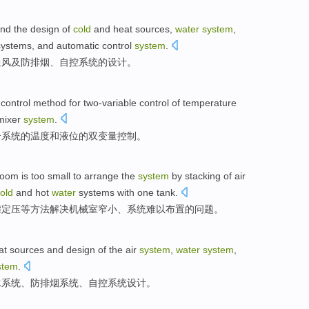
nd the
design
of
cold
and heat
sources
,
water
system
,
ystems, and
automatic
control
system
.
通风
及
防
排烟
、
自控
系统
的
设计
。
control
method
for two-variable
control
of
temperature
mixer
system
.
合
系统
的
温度
和
液位
的
双变量控制。
room
is too small to
arrange
the
system
by stacking of
air
old
and hot
water
systems
with
one
tank
.
罐
定压等方法
解决
机械
室
窄小、
系统
难以
布置
的
问题
。
at
sources
and
design
of
the air
system
,
water
system
,
stem
.
水
系统、
防排烟
系统、
自控
系统
设计
。