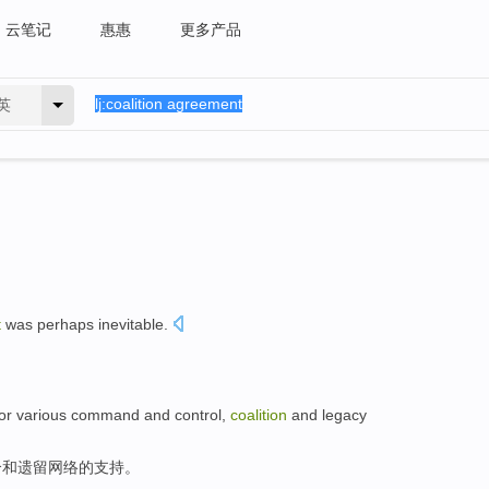
云笔记
惠惠
更多产品
英
t
was perhaps
inevitable
.
or
various
command
and
control
,
coalition
and
legacy
合
和
遗留
网络
的
支持
。