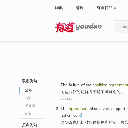
词典
翻译
有道精品课
中
有道 - 网易旗下搜索
双语例句
The failure
of
the
coalition
agreemen
全部
同盟
协议
的
瓦解看来
是
不可避免
的。
口语
youdao
书面语
The
agreement
also
covers
support
f
论文
networks
.
该
协议
也
包括
对
各种
指挥
和
控制
、
联
原声例句