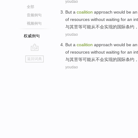
youdao
全部
But a
coalition
approach
would
be
an
音频例句
of
resources
without
waiting for
an
in
视频例句
与其苦
等
可能
从不会
实现
的
国际
条约
youdao
权威例句
But a
coalition
approach
would
be
an
of
resources
without
waiting for
an
in
go
返回词典
与其苦
等
可能
从不会
实现
的
国际
条约
top
youdao