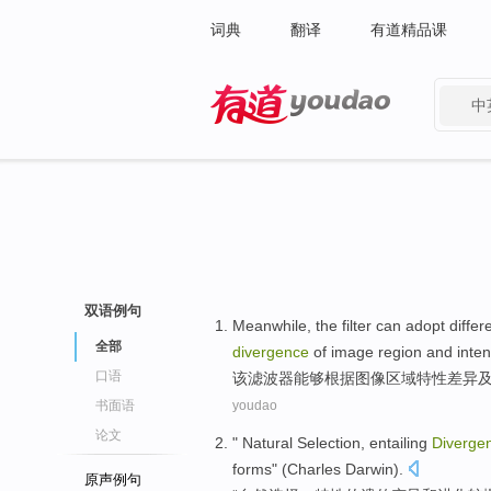
词典
翻译
有道精品课
中
有道 - 网易旗下搜索
双语例句
Meanwhile,
the
filter
can
adopt
differ
全部
divergence
of
image
region
and
inten
口语
该
滤波器
能够
根据
图像
区域
特性
差异
书面语
youdao
论文
"
Natural
Selection
, entailing
Diverge
forms
" (Charles
Darwin
).
原声例句