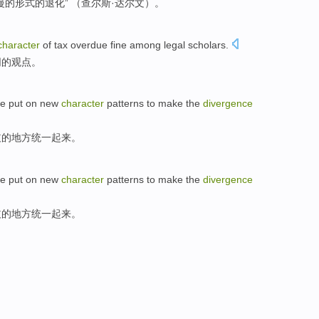
慢
的
形式
的退化” （查尔斯·
达尔文
）。
character
of
tax
overdue
fine
among legal scholars
.
同的观点。
be
put on
new
character
patterns
to
make
the
divergence
歧
的地方
统一起来
。
be
put on
new
character
patterns
to
make
the
divergence
歧
的地方
统一起来
。