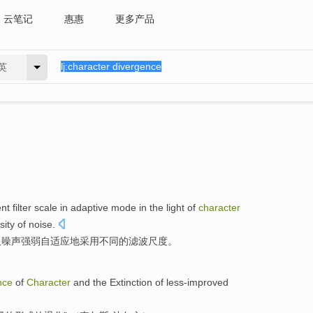
云笔记
惠惠
更多产品
英
ent
filter
scale
in adaptive
mode in the
light
of
character
sity
of
noise
.
及
噪声
强弱
自
适应
地采用
不同
的
滤波
尺度
。
nce
of
Character
and the Extinction of
less-improved